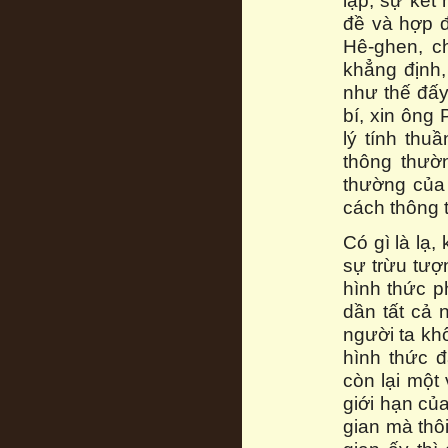
lập, sự kết 
đề và hợp 
Hê-ghen, ch
khẳng định,
như thế đấy
bí, xin ông
lý tính thu
thông thườ
thường của 
cách thông 
Có gì là lạ,
sự trừu tượ
hình thức ph
dần tất cả 
người ta kh
hình thức đ
còn lại một
giới hạn của
gian mà thô