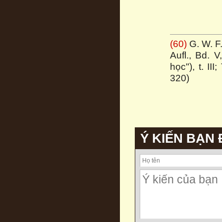
(60)
G. W. F.
Aufl., Bd. 
học"), t. III
320)
Ý KIẾN BẠN