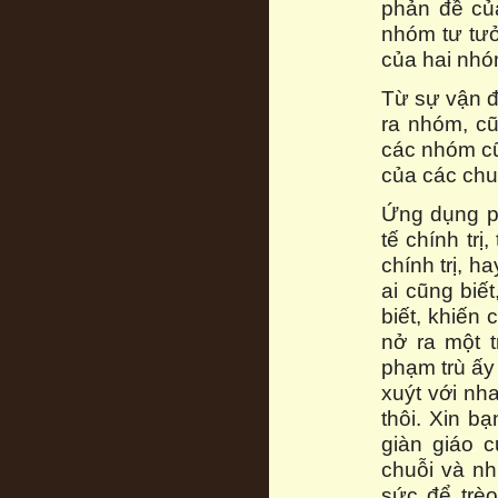
phản đề củ
nhóm tư tưở
của hai nhó
Từ sự vận đ
ra nhóm, c
các nhóm cũ
của các chu
Ứng dụng p
tế chính trị
chính trị, h
ai cũng biế
biết, khiến
nở ra một t
phạm trù ấy
xuýt với nh
thôi. Xin b
giàn giáo 
chuỗi và nh
sức để trèo