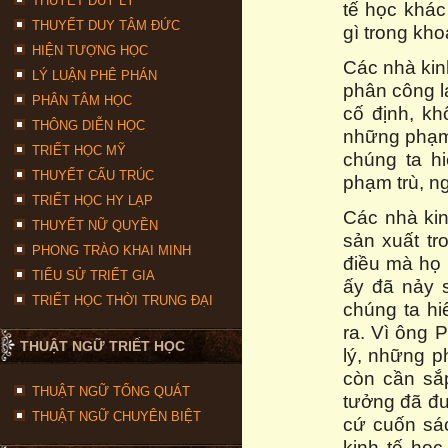
THUYẾT DUY LÝ
tế học khác
THUYẾT DUY TÂM ĐỨC
gì trong kho
HIỆN TƯỢNG HỌC
Các nhà kin
LÝ LUẬN PHÊ PHÁN
phân công la
PHÂN TÂM HỌC
cố định, kh
THÔNG DIỄN HỌC
những phạm 
TRIẾT HỌC MỸ
chúng ta h
THUYẾT CẤU TRÚC
phạm trù, ng
TRIẾT HỌC HY LẠP
Các nhà kin
THUYẾT NỮ QUYỀN
sản xuất t
PHONG TRÀO KHAI MINH
điều mà họ 
TIỂU SỬ TRIẾT GIA
ấy đã nảy s
TRIẾT HỌC THỜI TRUNG ĐẠI
chúng ta hi
ra. Vì ông 
THUẬT NGỮ TRIẾT HỌC
lý, những p
còn cần sắ
THUẬT NGỮ TỔNG QUÁT
tưởng đã đư
THUẬT NGỮ CHUYÊN BIỆT
cứ cuốn sác
kinh tế học