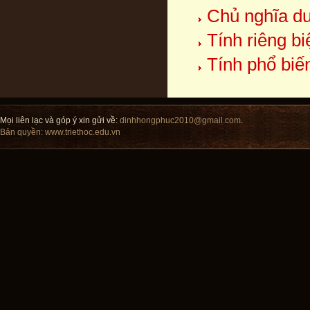
Chủ nghĩa duy
Tính riêng b
Tính phổ biế
Mọi liên lạc và góp ý xin gửi về:
dinhhongphuc2010@gmail.com
.
Bản quyền:
www.triethoc.edu.vn