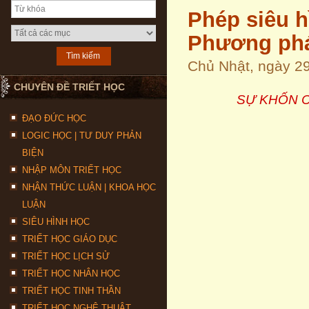
Phép siêu hì
Phương phá
Chủ Nhật, ngày 2
CHUYÊN ĐỀ TRIẾT HỌC
SỰ KHỐN C
ĐẠO ĐỨC HỌC
LOGIC HỌC | TƯ DUY PHẢN
BIỆN
NHẬP MÔN TRIẾT HỌC
NHẬN THỨC LUẬN | KHOA HỌC
LUẬN
SIÊU HÌNH HỌC
TRIẾT HỌC GIÁO DỤC
TRIẾT HỌC LỊCH SỬ
TRIẾT HỌC NHÂN HỌC
TRIẾT HỌC TINH THẦN
TRIẾT HỌC NGHỆ THUẬT