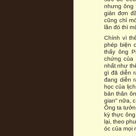
nhưng ông t
giản đơn đ
cũng chỉ mớ
lần đó thì m
Chính vì th
phép biện 
thấy ông P
chứng của 
nhất như th
gì đã diễn r
đang diễn r
học của lịch
bản thân ông
gian" nữa, c
Ông ta tưởn
kỳ thực ông
lại, theo p
óc của mọi 