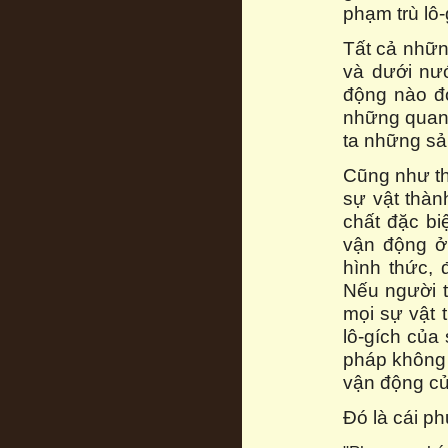
phạm trù lô-
Tất cả những
và dưới nướ
động nào đó
những quan 
ta những sả
Cũng như th
sự vật thàn
chất đặc bi
vận động ở 
hình thức, 
Nếu người t
mọi sự vật 
lô-gích của
pháp không 
vận động củ
Đó là cái p