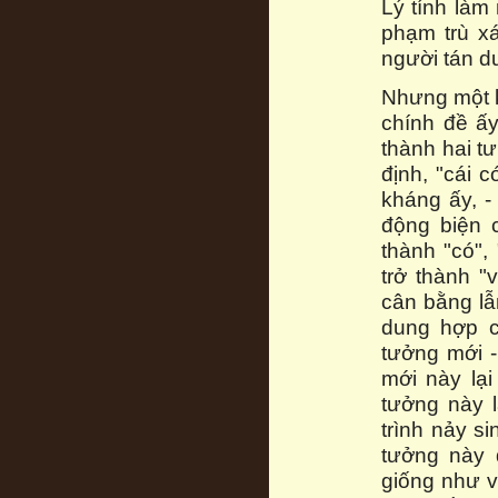
Lý tính làm
phạm trù xá
người tán dư
Nhưng một kh
chính đề ấy
thành hai t
định, "cái 
kháng ấy, -
động biện c
thành "có",
trở thành 
cân bằng lẫ
dung hợp c
tưởng mới 
mới này lại
tưởng này 
trình nảy s
tưởng này 
giống như v