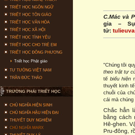
TRIẾT HỌC NGÔN NGỮ
TRIẾT HỌC TÔN GIÁO
C.Mác và P
TRIẾT HỌC VĂN HÓA
gia – Sự
tử:
tulieuv
TRIẾT HỌC XÃ HỘI
TRIẾT HỌC TÌNH YÊU
TRIẾT HỌC CHO TRẺ EM
TRIẾT HỌC ĐÔNG PHƯƠNG
Triết học Phật giáo
"Chúng tôi qu
TƯ TƯỞNG VIỆT NAM
theo
trật tự 
TRẦN ĐỨC THẢO
tế
biểu hiện
r
thuyết kinh t
TRƯỜNG PHÁI TRIẾT HỌC
chuỗi của ch
cái mà chúng t
CHỦ NGHĨA HIỆN SINH
Chắc hẳn l
CHỦ NGHĨA HẬU HIỆN ĐẠI
bằng cách 
THUYẾT DUY NGHIỆM
Hê-ghen. Vậ
CHỦ NGHĨA MARX
Pru-đông, r