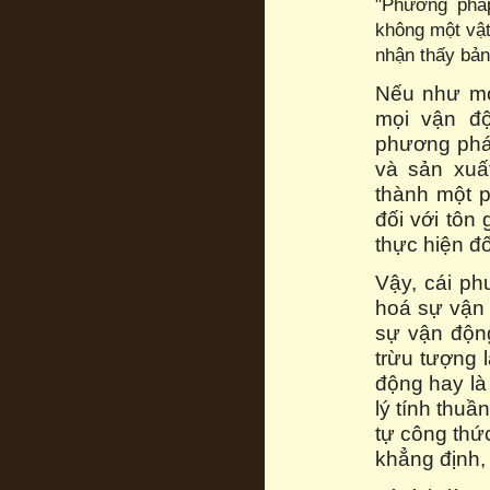
"Phương pháp
không một vật 
nhận thấy bản 
Nếu như mọ
mọi vận độ
phương pháp
và sản xuấ
thành một 
đối với tôn 
thực hiện đối
Vậy, cái ph
hoá sự vận 
sự vận động
trừu tượng 
động hay là
lý tính thuần
tự công thứ
khẳng định, 