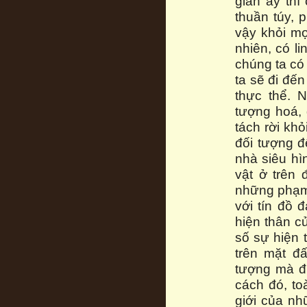
gian ấy thì
thuần túy, 
vậy khỏi mọ
nhiên, có li
chúng ta có 
ta sẽ đi đế
thực thể. 
tượng hoá, 
tách rời kh
đối tượng 
nhà siêu hì
vật ở trên 
những phạm t
với tín đồ 
hiện thân 
số sự hiện t
trên mặt đ
tượng mà đ
cách đó, to
giới của nh