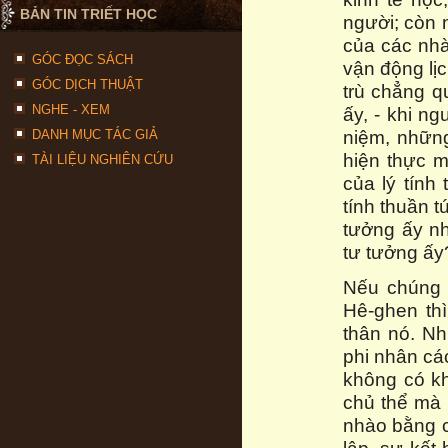
BẢN TIN TRIẾT HỌC
người; còn 
của các nhà
GÓC ĐỌC SÁCH
vận động lị
GÓC DỊCH THUẬT
trù chẳng q
NGHE - XEM
ấy, - khi n
niệm, những
DANH MỤC TÁC GIẢ
hiện thực m
TÀI LIỆU NGHIÊN CỨU
của lý tính
tính thuần t
tưởng ấy n
tư tưởng ấy
Nếu chúng 
Hê-ghen thì
thân nó. Nh
phi nhân các
không có kh
chủ thể mà 
nhào bằng cá