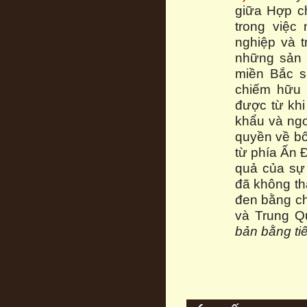
giữa Hợp ch
trong việc
nghiệp và t
những sản 
miền Bắc s
chiếm hữu 
được từ khi
khẩu và ngo
quyền về bô
từ phía Ấn Đ
quả của sự
đã không th
đen bằng ch
và Trung Q
bản bằng t