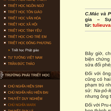
TRIẾT HỌC NGÔN NGỮ
TRIẾT HỌC TÔN GIÁO
C.Mác và P
TRIẾT HỌC VĂN HÓA
gia – Sự
tử:
tulieuv
TRIẾT HỌC XÃ HỘI
TRIẾT HỌC TÌNH YÊU
TRIẾT HỌC CHO TRẺ EM
TRIẾT HỌC ĐÔNG PHƯƠNG
Triết học Phật giáo
Bây giờ, c
TƯ TƯỞNG VIỆT NAM
biện chứng 
TRẦN ĐỨC THẢO
sửa đổi phé
Đối với ông
TRƯỜNG PHÁI TRIẾT HỌC
cũng có hai
phạm trù nh
CHỦ NGHĨA HIỆN SINH
sử:
Na-pô-l
CHỦ NGHĨA HẬU HIỆN ĐẠI
nhưng ông t
THUYẾT DUY NGHIỆM
Đối với Pru
CHỦ NGHĨA MARX
họp thành
m