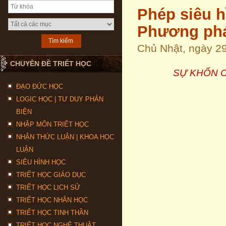
Phép siêu hì
Phương pháp
Chủ Nhật, ngày 2
CHUYÊN ĐỀ TRIẾT HỌC
SỰ KHỐN C
ĐẠO ĐỨC HỌC
LOGIC HỌC | TƯ DUY PHẢN
BIỆN
NHẬP MÔN TRIẾT HỌC
NHẬN THỨC LUẬN | KHOA HỌC
LUẬN
SIÊU HÌNH HỌC
TRIẾT HỌC GIÁO DỤC
TRIẾT HỌC LỊCH SỬ
TRIẾT HỌC NHÂN HỌC
TRIẾT HỌC TINH THẦN
TRIẾT HỌC NGHỆ THUẬT