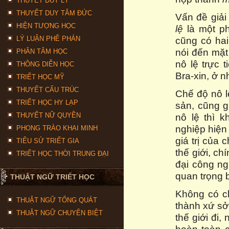
THUYẾT DUY LÝ
THUYẾT DUY TÂM ĐỨC
Vấn đề giải 
HIỆN TƯỢNG HỌC
lệ
là một p
LÝ LUẬN PHÊ PHÁN
cũng có ha
nói đến mặt 
PHÂN TÂM HỌC
nô lệ trực 
THÔNG DIỄN HỌC
Bra-xin, ở 
TRIẾT HỌC MỸ
THUYẾT CẤU TRÚC
Chế độ nô l
TRIẾT HỌC HY LẠP
sản, cũng g
THUYẾT NỮ QUYỀN
nô lệ thì 
nghiệp hiện
PHONG TRÀO KHAI MINH
giá trị của
TIỂU SỬ TRIẾT GIA
thế giới, ch
TRIẾT HỌC THỜI TRUNG ĐẠI
đại công ng
quan trọng 
THUẬT NGỮ TRIẾT HỌC
Không có ch
THUẬT NGỮ TỔNG QUÁT
thành xứ sở
THUẬT NGỮ CHUYÊN BIỆT
thế giới đi,