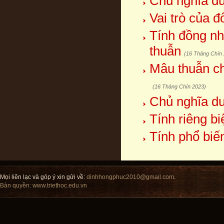
Chủ nghĩa duy
Vai trò của 
Tính đồng nh
thuẫn
(16 Tháng Chín
Mâu thuẫn ch
(16 Tháng Chín 2023)
Chủ nghĩa duy
Tính riêng b
Tính phổ biế
Mọi liên lạc và góp ý xin gửi về:
dinhhongphuc2010@gmail.com
.
Bản quyền:
www.triethoc.edu.vn