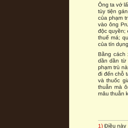
Ông ta vớ lấ
tùy tiện gá
của phạm tr
vào ông Pr
độc quyền;
thuế má; q
của tín dụng
Bằng cách 
dần dần từ 
phạm trù n
đi đến chỗ 
và thuốc g
thuẫn mà ô
mâu thuẫn ki
1)
Điều này 