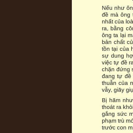
Nếu như ôn
đề mà ông t
nhất của loà
ra, bằng cô
ông ta lại 
bản chất c
tồn tại của
sự dung hợ
việc tự đề 
chặn đứng s
đang tự đề 
thuẫn của 
vẫy, giãy gi
Bị hãm như
thoát ra kh
gắng sức m
phạm trù mớ
trước con m