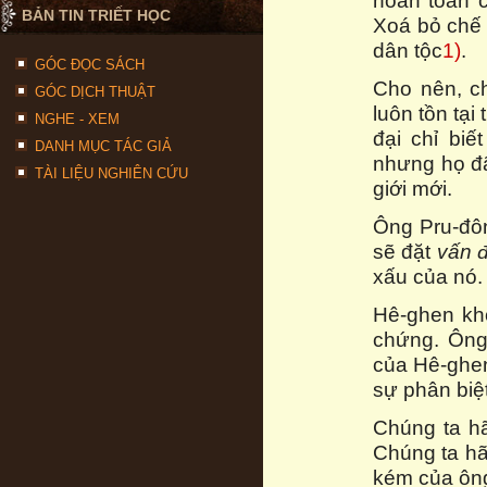
hoàn toàn c
BẢN TIN TRIẾT HỌC
Xoá bỏ chế 
dân tộc
1)
.
GÓC ĐỌC SÁCH
Cho nên, ch
GÓC DỊCH THUẬT
luôn tồn tại
NGHE - XEM
đại chỉ biế
DANH MỤC TÁC GIẢ
nhưng họ đã
TÀI LIỆU NGHIÊN CỨU
giới mới.
Ông Pru-đôn
sẽ đặt
vấn 
xấu của nó.
Hê-ghen kh
chứng. Ông
của Hê-ghen
sự phân biệt
Chúng ta hã
Chúng ta hã
kém của ông