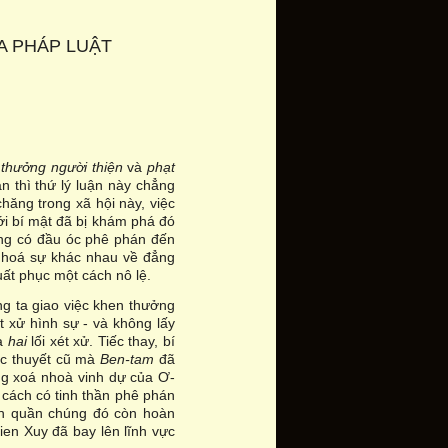
A PHÁP LUẬT
c
thưởng người thiện
và
phạt
n thì thứ lý luận này chẳng
 chăng trong xã hội này, việc
ới bí mật đã bị khám phá đó
ông có đầu óc phê phán đến
h hoá sự khác nhau về đẳng
uất phục một cách nô lệ.
ng ta giao việc khen thưởng
t xử hình sự - và không lấy
ra
hai
lối xét xử. Tiếc thay, bí
học thuyết cũ mà
Ben-tam
đã
ông xoá nhoà vinh dự của Ơ-
t cách có tinh thần phê phán
ính quần chúng đó còn hoàn
gien Xuy đã bay lên lĩnh vực