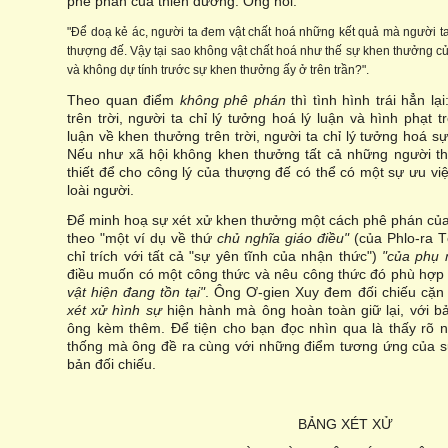
phê phán của thiên đường. Ông nói:
"Để doạ kẻ ác, người ta đem vật chất hoá những kết quả mà người ta
thượng đế. Vậy tại sao không vật chất hoá như thế sự khen thưởng củ
và không dự tính trước sự khen thưởng ấy ở trên trần?".
Theo quan điểm
không phê phán
thì tình hình trái hẳn lạ
trên trời, người ta chỉ lý tưởng hoá lý luận và hình phạt t
luận về khen thưởng trên trời, người ta chỉ lý tưởng hoá sự
Nếu như xã hội không khen thưởng tất cả những người thi
thiết để cho công lý của thượng đế có thể có một sự ưu việ
loài người.
Để minh hoạ sự xét xử khen thưởng một cách phê phán của
theo "một ví dụ về thứ
chủ nghĩa giáo điều"
(của Phlo-ra T
chỉ trích với tất cả "sự yên tĩnh của nhận thức")
"của phụ
điều muốn có một công thức và nêu công thức đó phù hợp
vật hiện đang tồn tại"
. Ông Ơ-gien Xuy đem đối chiếu cặn
xét xử hình sự
hiện hành mà ông hoàn toàn giữ lại, với 
ông kèm thêm. Để tiện cho bạn đọc nhìn qua là thấy rõ ng
thống mà ông đề ra cùng với những điểm tương ứng của s
bản đối chiếu.
BẢNG XÉT XỬ