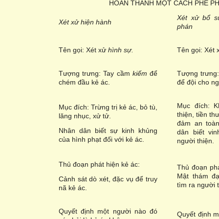
HOÀN THÀNH MỘT CÁCH PHÊ P
Xét xử bổ s
Xét xử hiện hành
phán
Tên gọi: Xét xử
hình sự.
Tên gọi: Xét 
Tượng trưng: Tay cầm
kiếm
để
Tượng trưng
chém đầu kẻ ác.
để đội cho ng
Mục đích: K
Mục đích: Trừng trị kẻ ác, bỏ tù,
thiện, tiền t
lăng nhục, xử tử.
đảm an toàn
Nhân dân biết sự kinh khủng
dân biết vi
của hình phạt đối với kẻ ác.
người thiện.
Thủ đoạn phát hiện kẻ ác:
Thủ đoạn phá
Mật thám đạ
Cảnh sát dò xét, đặc vụ để truy
tìm ra người 
nã kẻ ác.
Quyết định một người nào đó
Quyết định m