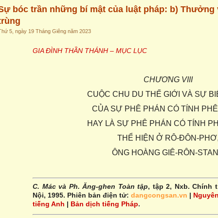
Sự bóc trần những bí mật của luật pháp: b) Thưởng 
trùng
Thứ 5, ngày 19 Tháng Giêng năm 2023
GIA ĐÌNH THẦN THÁNH – MỤC LỤC
CHƯƠNG VIII
CUỘC CHU DU THẾ GIỚI VÀ SỰ BI
CỦA SỰ PHÊ PHÁN CÓ TÍNH PHÊ
HAY LÀ SỰ PHÊ PHÁN CÓ TÍNH P
THỂ HIỆN Ở RÔ-ĐÔN-PHƠ
ÔNG HOÀNG GIÊ-RÔN-STA
C. Mác và Ph. Ăng-ghen Toàn tập
, tập 2, Nxb. Chính 
Nội, 1995.
Phiên bản điện tử:
dangcongsan.vn
|
Nguyên
tiếng Anh
|
Bản dịch tiếng Pháp
.