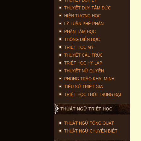
THUYẾT DUY LÝ
THUYẾT DUY TÂM ĐỨC
HIỆN TƯỢNG HỌC
LÝ LUẬN PHÊ PHÁN
PHÂN TÂM HỌC
THÔNG DIỄN HỌC
TRIẾT HỌC MỸ
THUYẾT CẤU TRÚC
TRIẾT HỌC HY LẠP
THUYẾT NỮ QUYỀN
PHONG TRÀO KHAI MINH
TIỂU SỬ TRIẾT GIA
TRIẾT HỌC THỜI TRUNG ĐẠI
THUẬT NGỮ TRIẾT HỌC
THUẬT NGỮ TỔNG QUÁT
THUẬT NGỮ CHUYÊN BIỆT