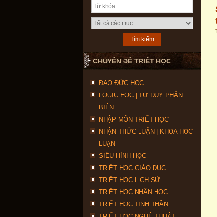
CHUYÊN ĐỀ TRIẾT HỌC
ĐẠO ĐỨC HỌC
LOGIC HỌC | TƯ DUY PHẢN
BIỆN
NHẬP MÔN TRIẾT HỌC
NHẬN THỨC LUẬN | KHOA HỌC
LUẬN
SIÊU HÌNH HỌC
TRIẾT HỌC GIÁO DỤC
TRIẾT HỌC LỊCH SỬ
TRIẾT HỌC NHÂN HỌC
TRIẾT HỌC TINH THẦN
TRIẾT HỌC NGHỆ THUẬT