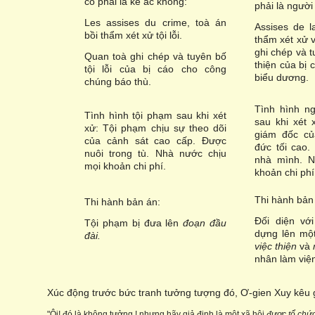
có phải là kẻ ác không:
phải là người
Les assises du crime, toà án
Assises de l
bồi thẩm xét xử tội lỗi.
thẩm xét xử v
ghi chép và 
Quan toà ghi chép và tuyên bố
thiện của bị
tội lỗi của bị cáo cho công
biểu dương.
chúng báo thù.
Tình hình ng
Tình hình tội phạm sau khi xét
sau khi xét 
xử: Tội phạm chịu sự theo dõi
giám đốc củ
của cảnh sát cao cấp. Được
đức tối cao
nuôi trong tù. Nhà nước chịu
nhà mình. N
mọi khoản chi phí.
khoản chi phí
Thi hành bản
Thi hành bản án:
Đối diện vớ
Tội phạm bị đưa lên
đoạn đầu
dựng lên một
đài.
việc thiện
và
nhân làm viện
Xúc động trước bức tranh tưởng tượng đó, Ơ-gien Xuy kêu g
"Ôi! đó là không tưởng ! nhưng hãy giả định là một xã hội
được tổ chứ