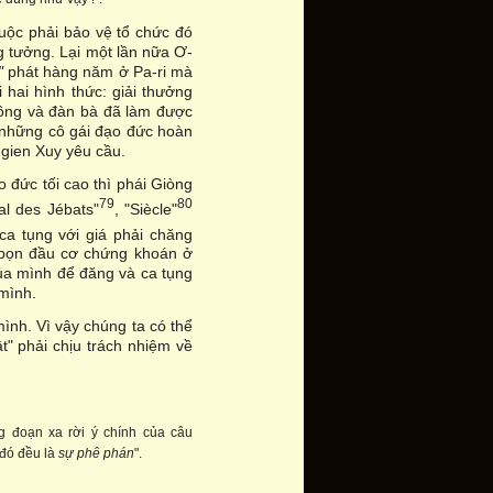
ộc phải bảo vệ tổ chức đó
g tưởng. Lại một lần nữa Ơ-
"
phát hàng năm ở Pa-ri mà
 hai hình thức: giải thưởng
ông và đàn bà đã làm được
 những cô gái đạo đức hoàn
gien Xuy yêu cầu.
đức tối cao thì phái Giòng
79
80
al des Jébats"
, "Siècle"
ca tụng với giá phải chăng
 bọn đầu cơ chứng khoán ở
của mình để đăng và ca tụng
mình.
ình. Vì vậy chúng ta có thể
t" phải chịu trách nhiệm về
g đoạn xa rời ý chính của câu
 đó đều là
sự phê phán
".