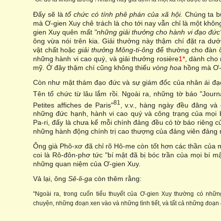
Đấy sẽ là
tổ chức có tính phê phán của xã hội.
Chúng ta bu
mà Ơ-gien Xuy chê trách là cho tới nay vẫn chỉ là một khôn
gien Xuy quên mất
"những giải thưởng cho hành vi đạo đức
ông vừa nói trên kia. Giải thưởng này thậm chí đặt ra dưới
vật chất hoặc
giải thưởng
Mông-ti-ông
để thưởng cho đàn 
những hành vi cao quý, và giải thưởng rosière
1*
, dành cho
mỹ. Ở đây thậm chí cũng không thiếu
vòng hoa
hồng mà Ơ-
Còn như mật thám đạo đức và sự giám đốc của nhân ái đạo 
Tên tổ chức từ lâu lắm rồi. Ngoài ra, những tờ báo "Journ
81
Petites affiches de Paris"
, v.v., hàng ngày đều đăng và 
những đức hạnh, hành vi cao quý và công trạng của mọi
Pa-ri, đấy là chưa kể mỗi chính đảng đều có tờ báo riêng 
những hành động chính trị cao thượng của đảng viên đảng 
Ông già Phô-xơ đã chỉ rõ Hô-me còn tốt hơn các thần của m
coi là Rô-đôn-phơ tức "bí mật đã bị bóc trần của mọi bí mậ
những quan niệm của Ơ-gien Xuy.
Vả lại, ông
Sê-li-ga
còn thêm rằng:
"Ngoài ra, trong cuốn tiểu thuyết của Ơ-gien Xuy thường có nhữn
chuyện, những đoạn xen vào và những tình tiết, và tất cả những đoạn