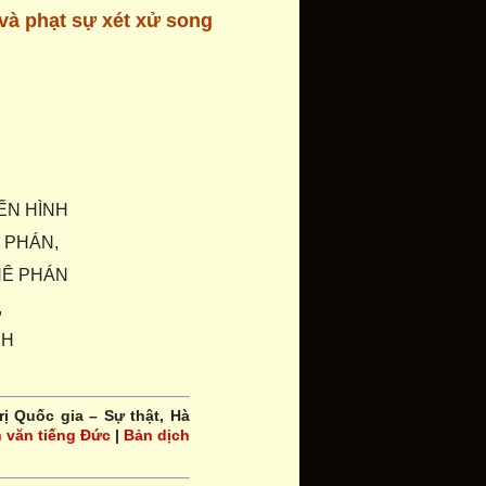
và phạt sự xét xử song
ẾN HÌNH
 PHÁN,
HÊ PHÁN
,
NH
trị Quốc gia – Sự thật, Hà
 văn tiếng Đức
|
Bản dịch