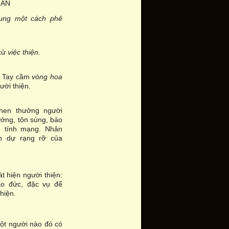
HÁN
ung một cách phê
xử
việc thiện.
: Tay cầm
vòng hoa
ười thiện.
hen thưởng người
hưởng, tôn sùng, bảo
 tính mạng. Nhân
nh dự rạng rỡ của
t hiện người thiện:
o đức, đặc vụ để
thiện.
ột người nào đó có