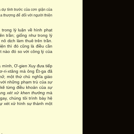
 dự tính trước của cơn giận của
a thượng đế đối với người thiện
i: trong lý luận về hình phạt
rên trần; giống như trong lý
 nô dịch làm thuê trên trần.
ện thì đó cũng là điều cần
t nào đó so với công lý của
 mình, Ơ-gien Xuy đưa tiếp
ơ-ri-xtăng mà ông Ét-ga đã
 nữ,
một thứ chủ nghĩa giáo
 với những phạm trù của
sự
 kẽ từng điều khoản của
sự
bảng
xét xử khen thưởng
mà
ay, chúng tôi trình bày hệ
ự xét xử hình sự thành một