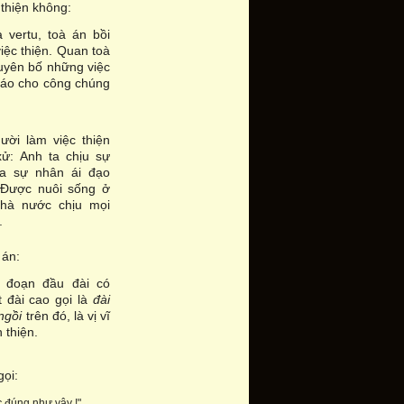
 thiện không:
a vertu, toà án bồi
iệc thiện. Quan toà
tuyên bố những việc
 cáo cho công chúng
ười làm việc thiện
xử: Anh ta chịu sự
a sự nhân ái đạo
. Được nuôi sống ở
hà nước chịu mọi
.
 án:
i đoạn đầu đài có
 đài cao gọi là
đài
ngồi
trên đó, là vị vĩ
 thiện.
ọi:
c
đúng như vậy !".