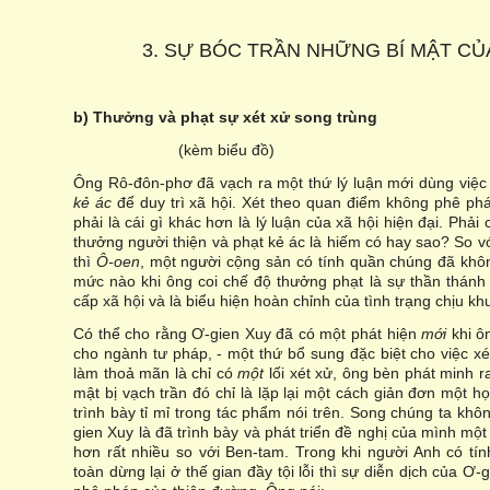
3. SỰ BÓC TRẦN NHỮNG BÍ MẬT CỦ
b) Thưởng và phạt sự xét xử song trùng
(kèm biểu đồ)
Ông Rô-đôn-phơ đã vạch ra một thứ lý luận mới dùng việ
kẻ ác
để duy trì xã hội. Xét theo quan điểm không phê phá
phải là cái gì khác hơn là lý luận của xã hội hiện đại. Phải
thưởng người thiện và phạt kẻ ác là hiếm có hay sao? So v
thì
Ô-oen
, một người cộng sản có tính quần chúng đã kh
mức nào khi ông coi chế độ thưởng phạt là sự thần thán
cấp xã hội và là biểu hiện hoàn chỉnh của tình trạng chịu kh
Có thể cho rằng Ơ-gien Xuy đã có một phát hiện
mới
khi ô
cho ngành tư pháp, - một thứ bổ sung đặc biệt cho việc xé
làm thoả mãn là chỉ có
một
lối xét xử, ông bèn phát minh 
mật bị vạch trần đó chỉ là lặp lại một cách giản đơn một 
trình bày tỉ mỉ trong tác phẩm nói trên. Song chúng ta kh
gien Xuy là đã trình bày và phát triển đề nghị của mình mộ
hơn rất nhiều so với Ben-tam. Trong khi người Anh có t
toàn dừng lại ở thế gian đầy tội lỗi thì sự diễn dịch của Ơ-