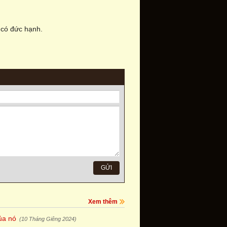
ì có đức hạnh.
Xem thêm
ủa nó
(10 Tháng Giêng 2024)