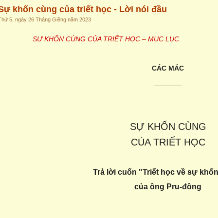
Sự khốn cùng của triết học - Lời nói đầu
Thứ 5, ngày 26 Tháng Giêng năm 2023
SỰ KHỐN CÙNG CỦA TRIẾT HỌC – MỤC LỤC
CÁC MÁC
_______
SỰ KHỐN CÙNG
CỦA TRIẾT HỌC
Trả lời cuốn "Triết học về sự khố
của ông Pru-đông