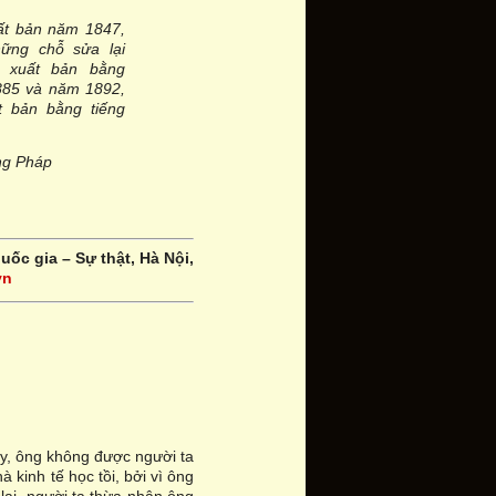
uất bản năm 1847,
ững chỗ sửa lại
n xuất bản bằng
885 và năm 1892,
t bản bằng tiếng
ng Pháp
quốc gia – Sự thật, Hà Nội,
vn
ay, ông không được người ta
 kinh tế học tồi, bởi vì ông