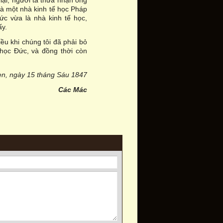
 lại, người ta thừa nhận ông
g là một nhà kinh tế học Pháp
ức vừa là nhà kinh tế học,
ấy.
ều khi chúng tôi đã phải bỏ
 học Đức, và đồng thời còn
en, ngày 15 tháng Sáu 1847
Các Mác