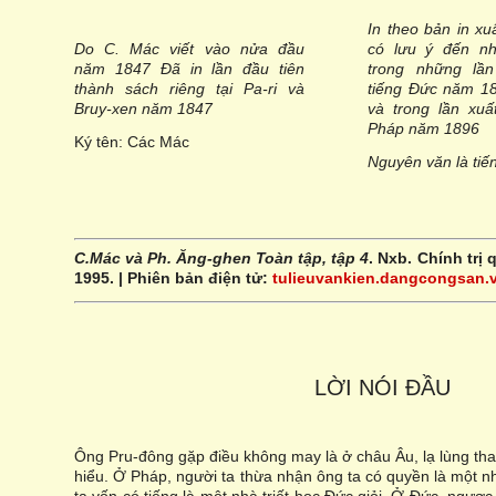
In theo bản in x
Do C. Mác viết vào nửa đầu
có lưu ý đến nh
năm 1847 Đã in lần đầu tiên
trong những lầ
thành sách riêng tại Pa-ri và
tiếng Đức năm 1
Bruy-xen năm 1847
và trong lần xuấ
Pháp năm 1896
Ký tên: Các Mác
Nguyên văn là tiế
C.Mác và Ph. Ăng-ghen Toàn tập, tập 4
. Nxb. Chính trị 
1995. | Phiên bản điện tử:
tulieuvankien.dangcongsan.
LỜI NÓI ĐẦU
Ông Pru-đông gặp điều không may là ở châu Âu, lạ lùng th
hiểu. Ở Pháp, người ta thừa nhận ông ta có quyền là một nhà