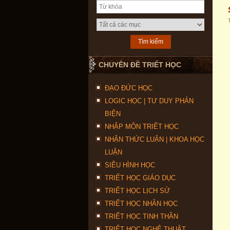
CHUYÊN ĐỀ TRIẾT HỌC
ĐẠO ĐỨC HỌC
LOGIC HỌC | TƯ DUY PHẢN
BIỆN
NHẬP MÔN TRIẾT HỌC
NHẬN THỨC LUẬN | KHOA HỌC
LUẬN
SIÊU HÌNH HỌC
TRIẾT HỌC GIÁO DỤC
TRIẾT HỌC LỊCH SỬ
TRIẾT HỌC NHÂN HỌC
TRIẾT HỌC TINH THẦN
TRIẾT HỌC NGHỆ THUẬT