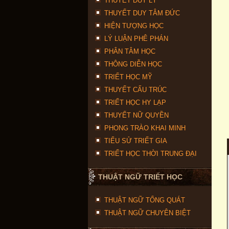
THUYẾT DUY LÝ
THUYẾT DUY TÂM ĐỨC
HIỆN TƯỢNG HỌC
LÝ LUẬN PHÊ PHÁN
PHÂN TÂM HỌC
THÔNG DIỄN HỌC
TRIẾT HỌC MỸ
THUYẾT CẤU TRÚC
TRIẾT HỌC HY LẠP
THUYẾT NỮ QUYỀN
PHONG TRÀO KHAI MINH
TIỂU SỬ TRIẾT GIA
TRIẾT HỌC THỜI TRUNG ĐẠI
THUẬT NGỮ TRIẾT HỌC
THUẬT NGỮ TỔNG QUÁT
THUẬT NGỮ CHUYÊN BIỆT