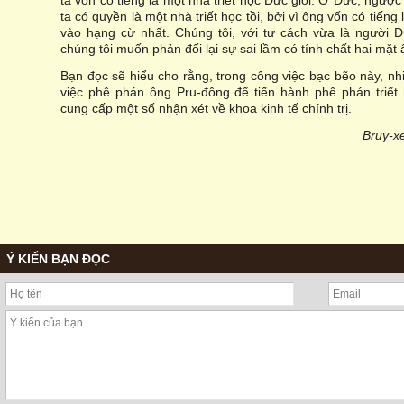
ta vốn có tiếng là một nhà triết học Đức giỏi. Ở Đức, ngược
ta có quyền là một nhà triết học tồi, bởi vì ông vốn có tiến
vào hạng cừ nhất. Chúng tôi, với tư cách vừa là người Đ
chúng tôi muốn phản đối lại sự sai lầm có tính chất hai mặt 
Bạn đọc sẽ hiểu cho rằng, trong công việc bạc bẽo này, nhi
việc phê phán ông Pru-đông để tiến hành phê phán triết
cung cấp một số nhận xét về khoa kinh tế chính trị.
Bruy-x
Ý KIẾN BẠN ĐỌC