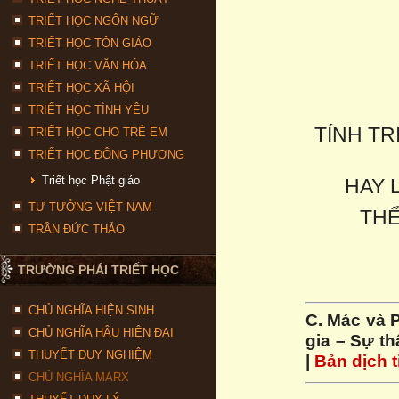
TRIẾT HỌC NGÔN NGỮ
TRIẾT HỌC TÔN GIÁO
TRIẾT HỌC VĂN HÓA
TRIẾT HỌC XÃ HỘI
TRIẾT HỌC TÌNH YÊU
TÍNH TR
TRIẾT HỌC CHO TRẺ EM
TRIẾT HỌC ĐÔNG PHƯƠNG
Triết học Phật giáo
HAY 
TƯ TƯỞNG VIỆT NAM
THỂ
TRẦN ĐỨC THẢO
TRƯỜNG PHÁI TRIẾT HỌC
CHỦ NGHĨA HIỆN SINH
C. Mác và P
CHỦ NGHĨA HẬU HIỆN ĐẠI
gia – Sự thậ
THUYẾT DUY NGHIỆM
|
Bản dịch 
CHỦ NGHĨA MARX