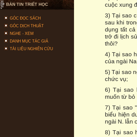
cuộc xung đ
BẢN TIN TRIẾT HỌC
3) Tại sao 
GÓC ĐỌC SÁCH
sau khi tro
GÓC DỊCH THUẬT
dụng tất cả
NGHE - XEM
trở đi lịch 
DANH MỤC TÁC GIẢ
thôi?
TÀI LIỆU NGHIÊN CỨU
4) Tại sao 
của ngài Na
5) Tại sao 
chức vụ;
6) Tại sao
muốn từ bỏ 
7) Tại sao 
biểu hiện dư
ngài N. lẫn
8) Tại sao 