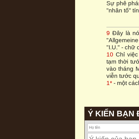
Sự phê phán
"nhân tố" tín
9
Đây là nói
"Allgemeine
"I.U." - chữ 
10
Chỉ việc
tạm thời tư
vào tháng M
viễn tước q
1*
- một các
Ý KIẾN BẠN