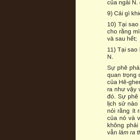
của ngài N.
9) Cái gì kh
10) Tại sao 
cho rằng mì
và sau hết;
11) Tại sao
N.
Sự phê phán
quan trọng 
của Hê-ghen
ra như vậy 
đó. Sự phê 
lịch sử nào
nói rằng ít
của nó và v
không phải
vẫn
làm ra
t