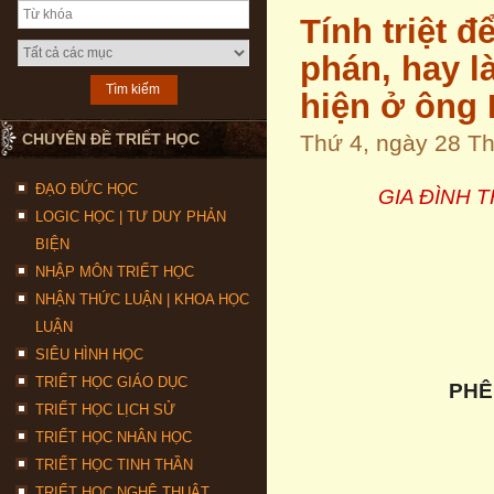
Tính triệt 
phán, hay l
hiện ở ông I
CHUYÊN ĐỀ TRIẾT HỌC
Thứ 4, ngày 28 T
ĐẠO ĐỨC HỌC
GIA ĐÌNH 
LOGIC HỌC | TƯ DUY PHẢN
BIỆN
NHẬP MÔN TRIẾT HỌC
NHẬN THỨC LUẬN | KHOA HỌC
LUẬN
SIÊU HÌNH HỌC
TRIẾT HỌC GIÁO DỤC
PHÊ
TRIẾT HỌC LỊCH SỬ
TRIẾT HỌC NHÂN HỌC
TRIẾT HỌC TINH THẦN
TRIẾT HỌC NGHỆ THUẬT