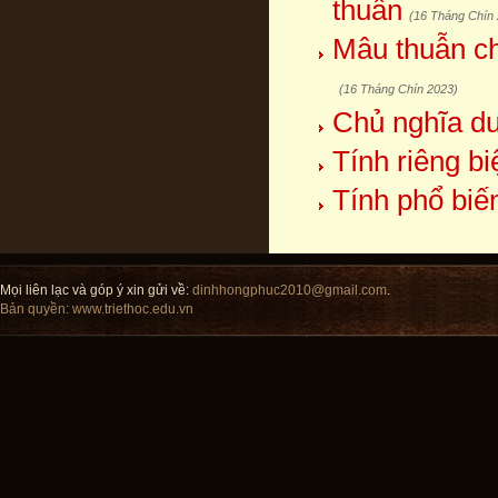
thuẫn
(16 Tháng Chín
Mâu thuẫn ch
(16 Tháng Chín 2023)
Chủ nghĩa duy
Tính riêng b
Tính phổ biế
Mọi liên lạc và góp ý xin gửi về:
dinhhongphuc2010@gmail.com
.
Bản quyền:
www.triethoc.edu.vn