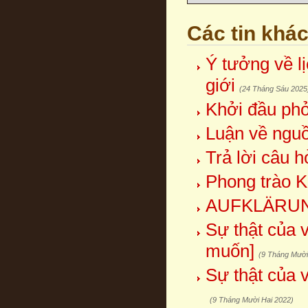
Các tin khá
Ý tưởng về l
giới
(24 Tháng Sáu 2025
Khởi đầu phỏ
Luận về nguồ
Trả lời câu h
Phong trào K
AUFKLÄRU
Sự thật của v
muốn]
(9 Tháng Mười
Sự thật của v
(9 Tháng Mười Hai 2022)