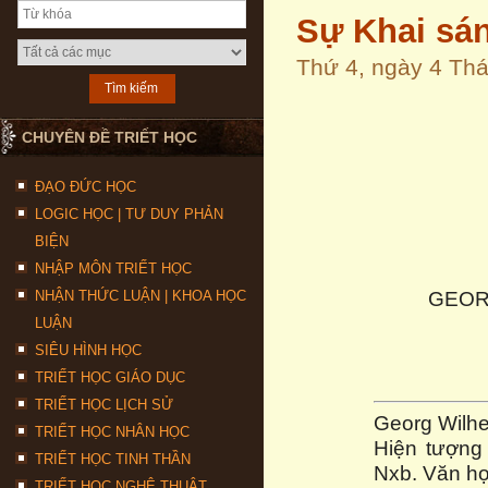
Sự Khai sá
Thứ 4, ngày 4 T
CHUYÊN ĐỀ TRIẾT HỌC
ĐẠO ĐỨC HỌC
LOGIC HỌC | TƯ DUY PHẢN
BIỆN
NHẬP MÔN TRIẾT HỌC
GEOR
NHẬN THỨC LUẬN | KHOA HỌC
LUẬN
SIÊU HÌNH HỌC
TRIẾT HỌC GIÁO DỤC
TRIẾT HỌC LỊCH SỬ
Georg Wilhe
TRIẾT HỌC NHÂN HỌC
Hiện tượng 
TRIẾT HỌC TINH THẦN
Nxb. Văn họ
TRIẾT HỌC NGHỆ THUẬT