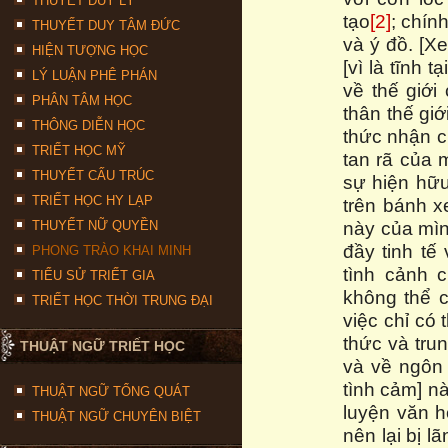
THUYẾT DUY LÝ
tạo
[2]
; chín
THUYẾT DUY TÂM ĐỨC
và ý đồ. [Xe
HIỆN TƯỢNG HỌC
[vì là tĩnh
LÝ LUẬN PHÊ PHÁN
về thế giới
PHÂN TÂM HỌC
thân thế gi
THÔNG DIỄN HỌC
thức nhận c
TRIẾT HỌC MỸ
tan rã của 
THUYẾT CẤU TRÚC
sự hiện hữu
TRIẾT HỌC HY LẠP
trên bánh x
này của mìn
THUYẾT NỮ QUYỀN
đầy tinh tế
PHONG TRÀO KHAI MINH
tình cảnh 
TIỂU SỬ TRIẾT GIA
không thể c
TRIẾT HỌC THỜI TRUNG ĐẠI
việc chỉ có
thức và trun
THUẬT NGỮ TRIẾT HỌC
và về ngôn 
tình cảm] n
THUẬT NGỮ TỔNG QUÁT
luyện văn h
THUẬT NGỮ CHUYÊN BIỆT
nên lại bị l