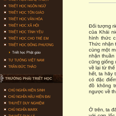
TRIẾT HỌC NGÔN NGỮ
TRIẾT HỌC TÔN GIÁO
TRIẾT HỌC VĂN HÓA
Đối tượng r
TRIẾT HỌC XÃ HỘI
của Khái ni
TRIẾT HỌC TÌNH YÊU
hình thức 
TRIẾT HỌC CHO TRẺ EM
Thức nhận th
TRIẾT HỌC ĐÔNG PHƯƠNG
cùng một mô
Triết học Phật giáo
nhận thuần 
TƯ TƯỞNG VIỆT NAM
cũng giống 
TRẦN ĐỨC THẢO
về lại từ th
hết, ta hãy
TRƯỜNG PHÁI TRIẾT HỌC
có đặc điểm
đồ không t
CHỦ NGHĨA HIỆN SINH
ngược về thế
CHỦ NGHĨA HẬU HIỆN ĐẠI
THUYẾT DUY NGHIỆM
Ở trên, ta đ
CHỦ NGHĨA MARX
với cơn lốc