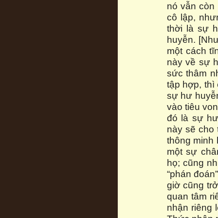
nó vẫn còn 
cô lập, như
thời là sự 
huyễn. [Như
một cách tĩn
này về sự h
sức thâm nh
tập hợp, thì
sự hư huyễn
vào tiêu vo
đó là sự hư
này sẽ cho 
thông minh 
một sự châ
họ; cũng nh
“phán đoán” 
giờ cũng tr
quan tâm riê
nhận riêng 