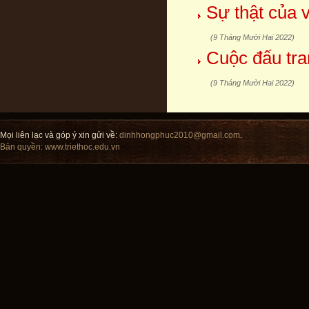
Sự thật của v
(9 Tháng Mười Hai 2022)
Cuộc đấu tra
(9 Tháng Mười Hai 2022)
Mọi liên lạc và góp ý xin gửi về:
dinhhongphuc2010@gmail.com
.
Bản quyền:
www.triethoc.edu.vn