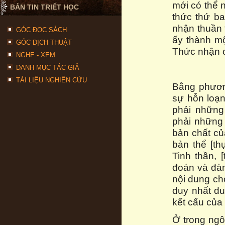
mới có thể 
BẢN TIN TRIẾT HỌC
thức thứ ba
nhận thuần 
GÓC ĐỌC SÁCH
ấy thành mộ
GÓC DỊCH THUẬT
Thức nhận c
NGHE - XEM
DANH MỤC TÁC GIẢ
TÀI LIỆU NGHIÊN CỨU
Bằng phươn
sự hỗn loạn
phải những
phải những 
bản chất của
bản thể [th
Tinh thần, 
đoán và đàm
nội dung ch
duy nhất du
kết cấu của 
Ở trong ng