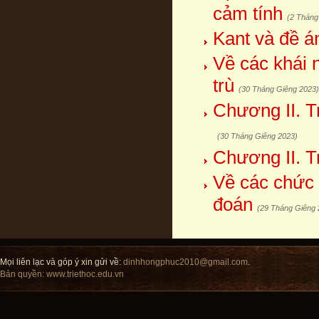
cảm tính
(2 Tháng
Kant và đề á
Về các khái 
trù
(30 Tháng Giêng 2023)
Chương II. T
(30 Tháng Giêng 2023)
Chương II. Tr
Về các chức 
đoán
(29 Tháng Giêng 
Mọi liên lạc và góp ý xin gửi về:
dinhhongphuc2010@gmail.com
.
Bản quyền:
www.triethoc.edu.vn