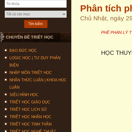
Phân tích p
Chủ Nhật, ngày 2
PHÊ PHÁN LÝ T
CHUYÊN ĐỀ TRIẾT HỌC
ĐẠO ĐỨC HỌC
HỌC THUY
LOGIC HỌC | TƯ DUY PHẢN
BIỆN
NHẬP MÔN TRIẾT HỌC
NHẬN THỨC LUẬN | KHOA HỌC
LUẬN
SIÊU HÌNH HỌC
TRIẾT HỌC GIÁO DỤC
TRIẾT HỌC LỊCH SỬ
TRIẾT HỌC NHÂN HỌC
TRIẾT HỌC TINH THẦN
TRIẾT HỌC NGHỆ THUẬT