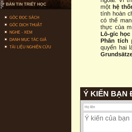
ngoài. Vì t
BẢN TIN TRIẾT HỌC
một
hệ thố
tính hoàn c
GÓC ĐỌC SÁCH
có thể man
GÓC DỊCH THUẬT
thực của m
NGHE - XEM
Lô-gíc học
DANH MỤC TÁC GIẢ
Phân tích 
quyển hai 
TÀI LIỆU NGHIÊN CỨU
Grundsätz
Ý KIẾN BẠN