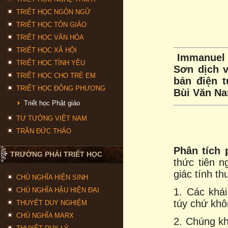
TRIẾT HỌC NGÔN NGỮ
TRIẾT HỌC TÔN GIÁO
TRIẾT HỌC VĂN HÓA
TRIẾT HỌC XÃ HỘI
Immanuel
TRIẾT HỌC TÌNH YÊU
Sơn dịch v
TRIẾT HỌC CHO TRẺ EM
bản điện t
TRIẾT HỌC ĐÔNG PHƯƠNG
Bùi Văn N
Triết học Phật giáo
TƯ TƯỞNG VIỆT NAM
TRẦN ĐỨC THẢO
Phân tích 
TRƯỜNG PHÁI TRIẾT HỌC
thức tiên 
giác tính th
CHỦ NGHĨA HIỆN SINH
CHỦ NGHĨA HẬU HIỆN ĐẠI
1. Các khái
túy chứ khô
THUYẾT DUY NGHIỆM
CHỦ NGHĨA MARX
2. Chúng k