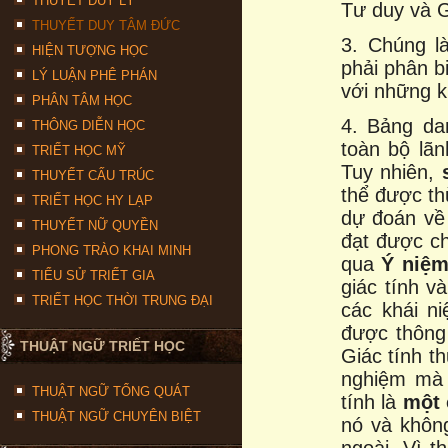
THUYẾT DUY LÝ
Tư duy và G
THUYẾT DUY TÂM ĐỨC
3. Chúng l
HIỆN TƯỢNG HỌC
phải phân b
LÝ LUẬN PHÊ PHÁN
với những k
PHÂN TÂM HỌC
4. Bảng da
THÔNG DIỄN HỌC
toàn bộ lãn
TRIẾT HỌC MỸ
Tuy nhiên,
THUYẾT CẤU TRÚC
thể được th
TRIẾT HỌC HY LẠP
dự đoán về 
THUYẾT NỮ QUYỀN
đạt được chỉ
PHONG TRÀO KHAI MINH
qua
Ý niệm
TIỂU SỬ TRIẾT GIA
giác tính v
TRIẾT HỌC THỜI TRUNG ĐẠI
các khái n
được thông
THUẬT NGỮ TRIẾT HỌC
Giác tính t
nghiệm mà 
THUẬT NGỮ TỔNG QUÁT
tính là
một 
THUẬT NGỮ CHUYÊN BIỆT
nó và khôn