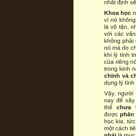
nhất định sẽ
Khoa học
n
vì nó khôn
là vô tận, n
với các vấn
không phải 
nó mà do chí
khi lý tính
của riêng n
trong kinh 
chỉnh và c
dụng lý tính
Vậy, người
nay để xây
thể
chưa 
được
phân 
học kia, tứ
một cách ti
phải
là mục 