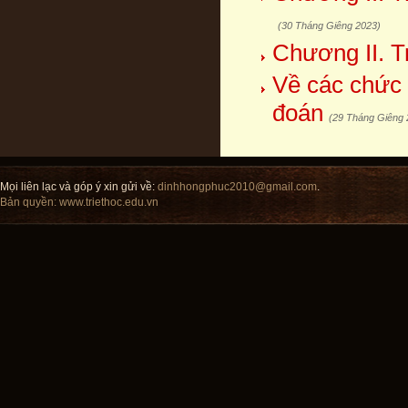
(30 Tháng Giêng 2023)
Chương II. Tr
Về các chức 
đoán
(29 Tháng Giêng 
Mọi liên lạc và góp ý xin gửi về:
dinhhongphuc2010@gmail.com
.
Bản quyền:
www.triethoc.edu.vn