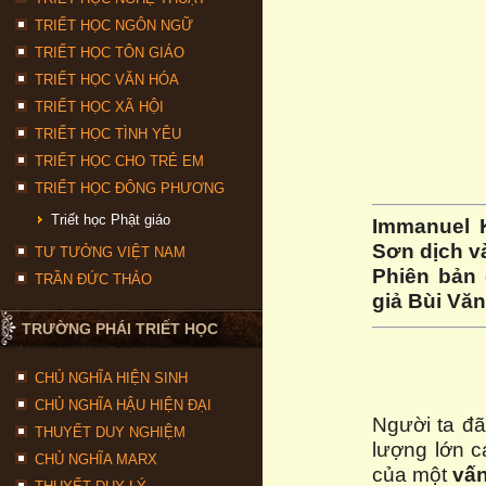
TRIẾT HỌC NGÔN NGỮ
TRIẾT HỌC TÔN GIÁO
TRIẾT HỌC VĂN HÓA
TRIẾT HỌC XÃ HỘI
TRIẾT HỌC TÌNH YÊU
TRIẾT HỌC CHO TRẺ EM
TRIẾT HỌC ĐÔNG PHƯƠNG
Triết học Phật giáo
Immanuel 
Sơn dịch và
TƯ TƯỞNG VIỆT NAM
Phiên bản 
TRẦN ĐỨC THẢO
giả Bùi Vă
TRƯỜNG PHÁI TRIẾT HỌC
CHỦ NGHĨA HIỆN SINH
CHỦ NGHĨA HẬU HIỆN ĐẠI
Người ta đã
THUYẾT DUY NGHIỆM
lượng lớn c
CHỦ NGHĨA MARX
của một
vấn