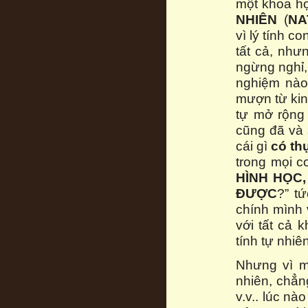
một khoa học
NHIÊN
(
NA
vì lý tính c
tất cả, như
ngừng nghỉ,
nghiệm nào
mượn từ kinh
tự mở rộng 
cũng đã và 
cái gì
có th
trong mọi c
HÌNH HỌC,
ĐƯỢC
?” tứ
chính mình 
với tất cả 
tính tự nhiê
Nhưng vì m
nhiên, chẳn
v.v.. lúc n