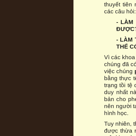
thuyết tiên
các câu hỏi:
- LÀM
ĐƯỢC
- LÀM
THỂ C
Vì các khoa 
chúng đã có
việc chúng
bằng thực t
trạng tồi t
duy nhất n
bản cho ph
nên người t
hình học.
Tuy nhiên, 
được thừa n