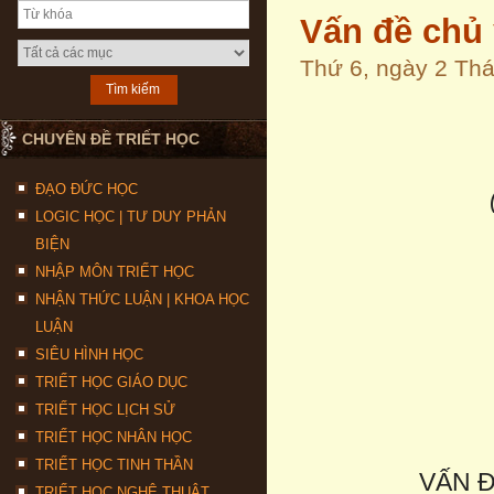
Vấn đề chủ 
Thứ 6, ngày 2 Th
CHUYÊN ĐỀ TRIẾT HỌC
ĐẠO ĐỨC HỌC
LOGIC HỌC | TƯ DUY PHẢN
BIỆN
NHẬP MÔN TRIẾT HỌC
NHẬN THỨC LUẬN | KHOA HỌC
LUẬN
SIÊU HÌNH HỌC
TRIẾT HỌC GIÁO DỤC
TRIẾT HỌC LỊCH SỬ
TRIẾT HỌC NHÂN HỌC
TRIẾT HỌC TINH THẦN
VẤN Đ
TRIẾT HỌC NGHỆ THUẬT