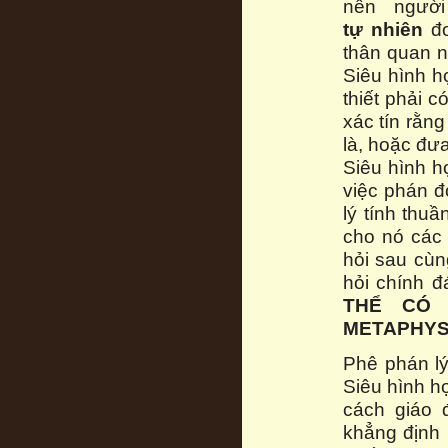
nên ngườ
tự
nhiên
đơ
thân quan n
Siêu hình họ
thiết phải 
xác tín rằn
là, hoặc đư
Siêu hình h
việc phán đ
lý tính thu
cho nó các 
hỏi sau cùn
hỏi chính 
THỂ CÓ 
METAPHYS
Phê phán lý
Siêu hình họ
cách giáo 
khẳng định