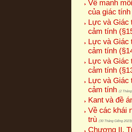
Về manh mối 
của giác tín
Lực và Giác t
cảm tính (§1
Lực và Giác t
cảm tính (§1
Lực và Giác t
cảm tính (§1
Lực và Giác t
cảm tính
(2 Tháng
Kant và đề á
Về các khái 
trù
(30 Tháng Giêng 2023)
Chương II. T