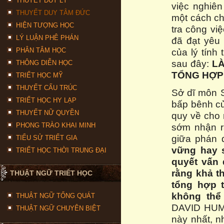
THUYẾT DUY LÝ
việc nghiê
THUYẾT DUY TÂM ĐỨC
một cách ch
HIỆN TƯỢNG HỌC
tra công vi
LÝ LUẬN PHÊ PHÁN
đã đạt yêu 
PHÂN TÂM HỌC
của lý tính
sau đây:
L
THÔNG DIỄN HỌC
TỔNG HỢP
TRIẾT HỌC MỸ
THUYẾT CẤU TRÚC
Sở dĩ môn S
TRIẾT HỌC HY LẠP
bấp bênh củ
THUYẾT NỮ QUYỀN
quy về cho
PHONG TRÀO KHAI MINH
sớm nhận r
giữa phán 
TIỂU SỬ TRIẾT GIA
vững hay s
TRIẾT HỌC THỜI TRUNG ĐẠI
quyết vấn 
rằng khả t
THUẬT NGỮ TRIẾT HỌC
tổng hợp t
không thể
THUẬT NGỮ TỔNG QUÁT
DAVID HUME 
THUẬT NGỮ CHUYÊN BIỆT
này nhất, 