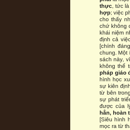
thực
, tức 
hợp
; việc p
cho thấy n
chứ không 
khái niệm n
định cả việ
[chính đán
chung. Một í
sách này, 
không thể t
pháp giáo 
hình học xuấ
sự kiên địn
từ bên tron
sự phát tri
được của l
hẳn, hoàn 
[Siêu hình 
mọc ra từ t