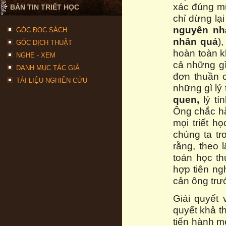
xác đúng mứ
BẢN TIN TRIẾT HỌC
chỉ dừng lạ
nguyên nh
GÓC ĐỌC SÁCH
nhân quả
)
GÓC DỊCH THUẬT
hoàn toàn k
NGHE - XEM
cả những gì
DANH MỤC TÁC GIẢ
đơn thuần c
TÀI LIỆU NGHIÊN CỨU
những gì lý 
quen,
lý tí
Ông chắc hẳ
mọi triết h
chúng ta tr
rằng, theo
toán học t
hợp tiên ng
cản ông trư
Giải quyết 
quyết khả th
tiến hành m