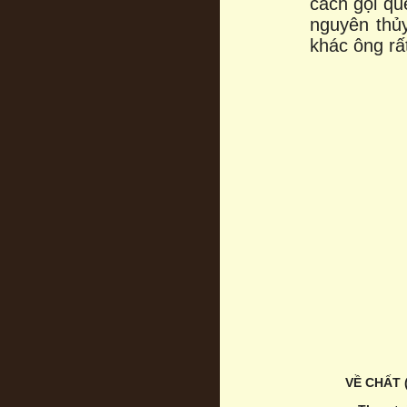
cách gọi q
nguyên thủ
khác ông rấ
VỀ CHẤT 