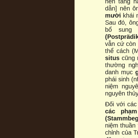
nền tảng n
dẫn] nên ô
mười
khái 
Sau đó, ôn
bổ sung 
(Postprädi
vẫn cứ còn 
thể cách (
situs
cũng
thường ngh
danh mục
phái sinh (
niệm nguyê
nguyên thủy 
Đối với các
các phạm
(Stammbegr
niệm thuần
chỉnh của T