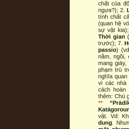
chất của đố
ngựa?); 2.
tính chất c
(quan hệ vớ
sự vật kia)
Thời gian
(
trước); 7.
H
passio
) (v
nằm, ngồi,
mang giày, 
phạm trù t
nghĩa quan 
vì các nhà 
cách hoàn 
thêm: Chú g
**
“Präd
Katägorou
vật. Vd: K
dung
. Như