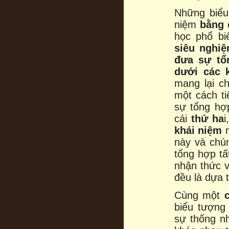
Những biểu
niệm
bằng 
học phổ bi
siêu nghi
đưa sự tổ
dưới các k
mang lại c
một cách t
sự tổng hợ
cái
thứ ha
khái niệm
m
này và chún
tổng hợp tấ
nhận thức v
đều là dựa 
Cùng một
biểu tượng
sự thống n