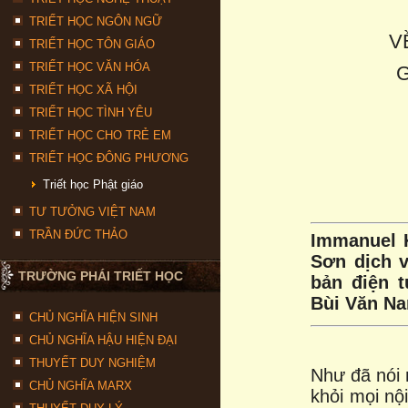
TRIẾT HỌC NGÔN NGỮ
V
TRIẾT HỌC TÔN GIÁO
TRIẾT HỌC VĂN HÓA
TRIẾT HỌC XÃ HỘI
TRIẾT HỌC TÌNH YÊU
TRIẾT HỌC CHO TRẺ EM
TRIẾT HỌC ĐÔNG PHƯƠNG
Triết học Phật giáo
TƯ TƯỞNG VIỆT NAM
TRẦN ĐỨC THẢO
Immanuel 
Sơn dịch v
TRƯỜNG PHÁI TRIẾT HỌC
bản điện t
Bùi Văn N
CHỦ NGHĨA HIỆN SINH
CHỦ NGHĨA HẬU HIỆN ĐẠI
THUYẾT DUY NGHIỆM
Như đã nói 
CHỦ NGHĨA MARX
khỏi mọi nộ