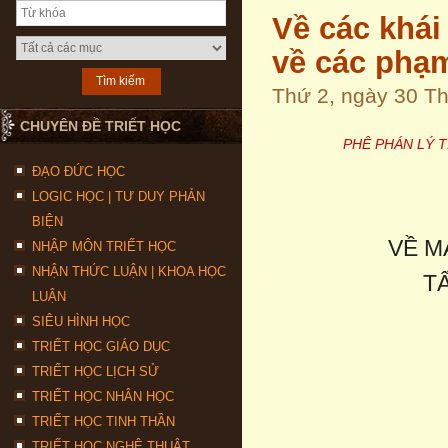
Về các khái
về các phạm
Thứ 2, ngày 30 T
CHUYÊN ĐỀ TRIẾT HỌC
PHÊ PHÁN LÝ T
ĐẠO ĐỨC HỌC
LOGIC HỌC | TƯ DUY PHẢN
BIỆN
VỀ M
NHẬP MÔN TRIẾT HỌC
NHẬN THỨC LUẬN | KHOA HỌC
T
LUẬN
SIÊU HÌNH HỌC
TRIẾT HỌC GIÁO DỤC
TRIẾT HỌC LỊCH SỬ
TRIẾT HỌC NHÂN HỌC
TRIẾT HỌC TINH THẦN
TRIẾT HỌC NGHỆ THUẬT