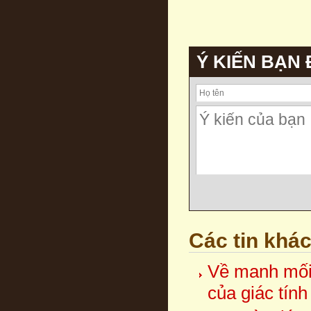
Ý KIẾN BẠN
Các tin khá
Về manh mối 
của giác tín