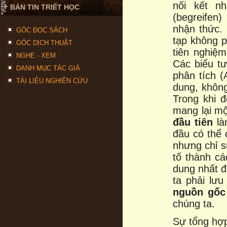
nối kết n
BẢN TIN TRIẾT HỌC
(begreifen)
nhận thức.
GÓC ĐỌC SÁCH
tạp không 
GÓC DỊCH THUẬT
tiên nghiệm
NGHE - XEM
Các biểu t
DANH MỤC TÁC GIẢ
phân tích (
TÀI LIỆU NGHIÊN CỨU
dung, không
Trong khi 
mang lại mộ
đầu tiên
là
đầu có thể 
nhưng chỉ 
tố thành c
dung nhất đ
ta phải lư
nguồn gốc 
chúng ta.
Sự tổng h