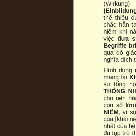
(Wirkung
(Einbildung
thể thiếu 
chắc hẳn t
hiếm khi n
việc
đưa s
Begriffe br
qua đó giá
nghĩa đích 
Hình dung 
mang lại
K
sự tổng h
THỐNG NH
cho nên hà
con số lớn
NIỆM
, vì 
của [khái n
nhất của hệ
đa tạp trở t