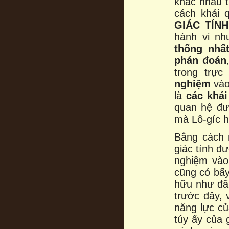
khác nhau 
cách khái 
GIÁC TÍNH
hành vi nh
thống nhất
phán đoán
trong trự
nghiệm
vào
là
các khái
quan hệ đư
mà Lô-gíc h
Bằng cách 
giác tính đ
nghiệm vào
cũng có bấ
hữu như đã
trước đây, 
năng lực củ
túy ấy của 