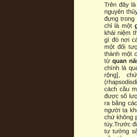
Trên đây là
nguyên thủ
đựng trong 
chỉ là một
khái niệm t
gì đó nơi c
một đối tư
thành một 
từ
quan nă
chính là qu
rộng], c
(rhapsodisd
cách cầu ma
được số lượ
ra bằng cá
người ta kh
chứ không p
túy.Trước đ
tư tưởng s