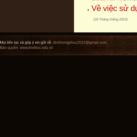
Về việc sử d
(29 Tháng Giêng 2023)
Mọi liên lạc và góp ý xin gửi về:
dinhhongphuc2010@gmail.com
.
Bản quyền:
www.triethoc.edu.vn