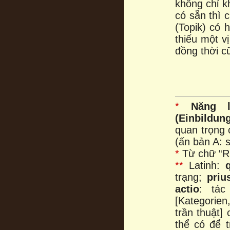
không chỉ k
có sẵn thì 
(Topik) có 
thiếu một v
đồng thời cũ
*
Năng 
(Einbildung
quan trọng 
(ấn bản A: 
*
Từ chữ “Rh
**
Latinh:
trạng;
priu
actio
: tá
[Kategorien
trần thuật]
thể có để t