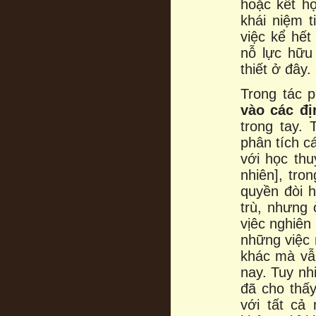
hoặc kết h
khái niệm t
việc kể hế
nỗ lực hữu
thiết ở đây.
Trong tác 
vào các đị
trong tay.
phân tích c
với học thu
nhiên], tro
quyền đòi h
trù, nhưng 
vịêc nghiên
những việc 
khác mà vẫ
nay. Tuy nhi
đã cho thấy
với tất cả 