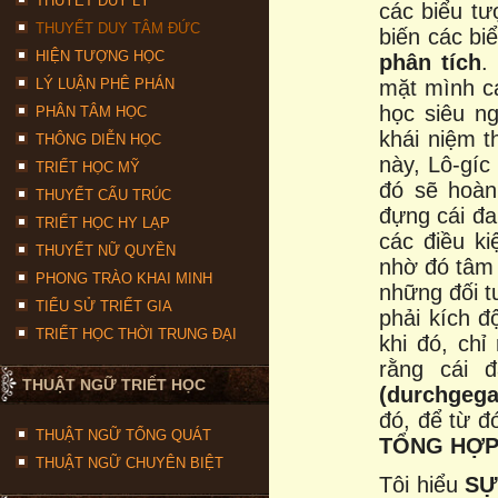
THUYẾT DUY LÝ
các biểu tư
THUYẾT DUY TÂM ĐỨC
biến các bi
HIỆN TƯỢNG HỌC
phân tích
.
LÝ LUẬN PHÊ PHÁN
mặt mình c
học siêu n
PHÂN TÂM HỌC
khái niệm t
THÔNG DIỄN HỌC
này, Lô-gíc
TRIẾT HỌC MỸ
đó sẽ hoàn
THUYẾT CẤU TRÚC
đựng cái đa
TRIẾT HỌC HY LẠP
các điều ki
THUYẾT NỮ QUYỀN
nhờ đó tâm 
PHONG TRÀO KHAI MINH
những đối t
TIỂU SỬ TRIẾT GIA
phải kích đ
TRIẾT HỌC THỜI TRUNG ĐẠI
khi đó, chỉ
rằng cái 
THUẬT NGỮ TRIẾT HỌC
(durchgeg
đó, để từ 
THUẬT NGỮ TỔNG QUÁT
TỔNG HỢP
THUẬT NGỮ CHUYÊN BIỆT
Tôi hiểu
SỰ