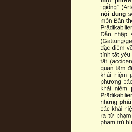
một phươ
“giống” (Ar
nội dung
sẽ
môn Bản thể
Prädikabil
Dẫn nhập v
(Gattung/gen
đặc điểm về 
tính tất yếu
tất (accide
quan tâm đế
khái niệm 
phương cách
khái niệm
Prädikabili
nhưng
phái
các khái niệ
ra từ phạm 
phạm trù hì