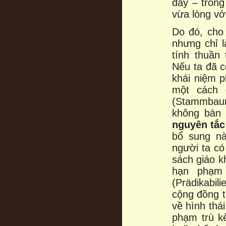
đây – trong
vừa lòng vớ
Do đó, cho 
nhưng chỉ l
tính thuần 
Nếu ta đã c
khái niệm p
một cách 
(Stammbaum
không bàn 
nguyên tắc
bổ sung nà
người ta c
sách giáo k
hạn phạm 
(Prädikabil
cộng đồng t
về hình thái
phạm trù k