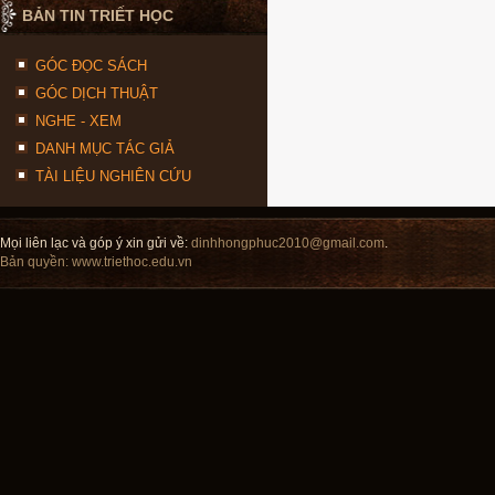
BẢN TIN TRIẾT HỌC
GÓC ĐỌC SÁCH
GÓC DỊCH THUẬT
NGHE - XEM
DANH MỤC TÁC GIẢ
TÀI LIỆU NGHIÊN CỨU
Mọi liên lạc và góp ý xin gửi về:
dinhhongphuc2010@gmail.com
.
Bản quyền:
www.triethoc.edu.vn