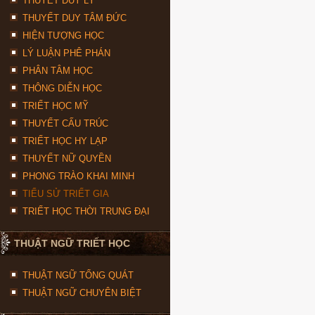
THUYẾT DUY LÝ
THUYẾT DUY TÂM ĐỨC
HIỆN TƯỢNG HỌC
LÝ LUẬN PHÊ PHÁN
PHÂN TÂM HỌC
THÔNG DIỄN HỌC
TRIẾT HỌC MỸ
THUYẾT CẤU TRÚC
TRIẾT HỌC HY LẠP
THUYẾT NỮ QUYỀN
PHONG TRÀO KHAI MINH
TIỂU SỬ TRIẾT GIA
TRIẾT HỌC THỜI TRUNG ĐẠI
THUẬT NGỮ TRIẾT HỌC
THUẬT NGỮ TỔNG QUÁT
THUẬT NGỮ CHUYÊN BIỆT