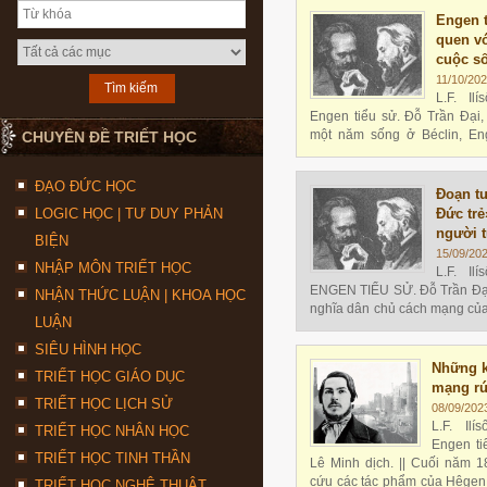
Engen 
quen v
cuộc s
11/10/202
L.F. Il
Engen tiểu sử. Đỗ Trần Đại,
một năm sống ở Béclin, En
CHUYÊN ĐỀ TRIẾT HỌC
thành phố Bácmen buồn tẻ
ĐẠO ĐỨC HỌC
Đoạn t
LOGIC HỌC | TƯ DUY PHẢN
Đức tr
người 
BIỆN
15/09/20
NHẬP MÔN TRIẾT HỌC
L.F. Il
ENGEN TIỂU SỬ. Đỗ Trần Đại
NHẬN THỨC LUẬN | KHOA HỌC
nghĩa dân chủ cách mạng củ
LUẬN
muốn tìm ở trong triết học 
cương lĩnh chính trị - xã hộ
SIÊU HÌNH HỌC
đoạn tuyệt hoàn toàn với nhó
Những k
TRIẾT HỌC GIÁO DỤC
mạng rút
TRIẾT HỌC LỊCH SỬ
08/09/202
L.F. Ilí
TRIẾT HỌC NHÂN HỌC
Engen ti
TRIẾT HỌC TINH THẦN
Lê Minh dịch. || Cuối năm 1
cứu các tác phẩm của Hêgen
TRIẾT HỌC NGHỆ THUẬT