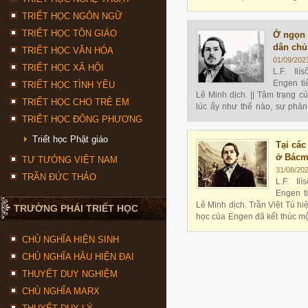
triết học duy tâm, kể cả triế
TRIẾT HỌC NGÔN NGỮ
đi tìm những quy luật điều k
giới
TRIẾT HỌC TÔN GIÁO
Ở ngọn 
dân chủ
TRIẾT HỌC VĂN HÓA
01/09/202
TRIẾT HỌC XÃ HỘI
L.F. Ilí
Engen ti
TRIẾT HỌC TÌNH YÊU
Lê Minh dịch. || Tâm trạng 
TRIẾT HỌC CHO TRẺ EM
lúc ấy như thế nào, sự phả
lực phản động, chống thói giả
TRIẾT HỌC ĐÔNG PHƯƠNG
Triết học Phật giáo
Tại cá
ở Bácm
TƯ TƯỞNG VIỆT NAM
31/08/20
TRẦN ĐỨC THẢO
L.F. Il
Engen t
Lê Minh dịch. Trần Việt Tú hi
TRƯỜNG PHÁI TRIẾT HỌC
học của Engen đã kết thúc mộ
định sau khi tốt nghiệp tr
CHỦ NGHĨA HIỆN SINH
nghiên cửu các khoa học kinh 
CHỦ NGHĨA HẬU HIỆN ĐẠI
THUYẾT DUY NGHIỆM
CHỦ NGHĨA MARX