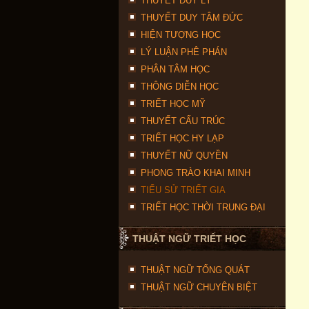
THUYẾT DUY LÝ
THUYẾT DUY TÂM ĐỨC
HIỆN TƯỢNG HỌC
LÝ LUẬN PHÊ PHÁN
PHÂN TÂM HỌC
THÔNG DIỄN HỌC
TRIẾT HỌC MỸ
THUYẾT CẤU TRÚC
TRIẾT HỌC HY LẠP
THUYẾT NỮ QUYỀN
PHONG TRÀO KHAI MINH
TIỂU SỬ TRIẾT GIA
TRIẾT HỌC THỜI TRUNG ĐẠI
THUẬT NGỮ TRIẾT HỌC
THUẬT NGỮ TỔNG QUÁT
THUẬT NGỮ CHUYÊN BIỆT