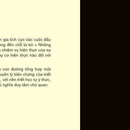
gia tích cực vào cuộc đấu
 ông đến chỗ từ bỏ « Những
g nhiệm vụ hiện thực của sự
uy cơ hiện thực nào đối với
ên con đường tổng hợp một
yên lý biện chứng của triết
với nền triết học tự ý thức,
hủ nghĩa duy tâm chủ quan.