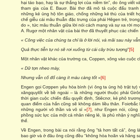
hại táo bạo, hay là sự thắng lợi của niềm tin”, do ông viế
tham gia của E. Bauơ. Bài thơ đã mô tả cuộc đấu tranh
những kẻ ủng hộ tôn giáo, chống những kẻ thù của triết 
chế giễu cái mâu thuẫn đặc trưng của phái Hêgen trẻ, tron
do », tức mâu thuẫn giữa lời nói cách mạng và sự xa rời mọi
A. Rugơ một nhân vật của bài thơ đã thuyết phục các chiến
« Công việc của chúng ta chỉ là ở lời nói, và mãi sau này vẫn
Quả thực tiễn tự nó sẽ rơi xuống từ cái cây trừu tượng
"
[5]
Một nhân vật khác của trường ca, Coppen, xông vào cuộc c
« Dữ tợn nheo mày,
Nhưng vẫn cố đổ càng ít máu càng tốt
»
[6]
Engen gọi Cơppen yêu hòa bình (vì ông ta ủng hộ trật tự) 
xăngquylốt về bề ngoài – là những người thuộc phải Girô
thời gian cuộc chiến đấu quyết định, Stiêcnơ, kẻ phô trươn
quan điểm của hắn cũng sẽ không dám liều thân. Foiơbắc 
những người vô thần và vô sỉ »
[7]
, như Engen nói, cũng 
phồng sức lực của một cá nhân riêng lẻ, là phủ nhận ý ng
thể.
Về Engen, trong bài ca nói rằng ông "tả hơn tất cả”, ông l
bao giờ và ở đâu ông cũng đều “không hòa hoãn và hăng sa