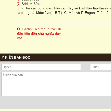
[7]
Sđd, tr. 304.
[8]
« Hỡi các công dân, hãy cầm lấy vũ khí! Hãy lập thành nh
ca trong bài Mácxâye(—B.T.). C. Mác và F. Engen. Toàn tập, t
Ở Béclin. Những bước đi
đầu tiên đến chủ nghĩa duy
vật
Ý KIẾN BẠN ĐỌC