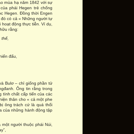
t vào mùa hạ năm 1842 với sự
 của phái Hegen trẻ chống
học Hegen. Đồng thời Engen
g đó có cả « Những người tự
 hoạt động thực tiễn. Ví dụ,
 hữu rằng:
 thế,
hiến đấu,
và Bulơ – chỉ giống phần tử
ngđanh. Ông tin rằng trong
g tính chất cấp tiến của các
hiện thân cho « cả một phe
bị ông trách cứ là quá thổi
hĩa của những hành động tập
à một người thuộc phái Núi,
y”,