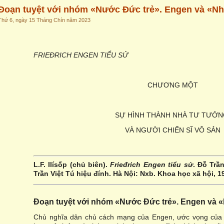
Đoạn tuyệt với nhóm «Nước Đức trẻ». Engen và «N
Thứ 6, ngày 15 Tháng Chín năm 2023
FRIEĐRICH ENGEN TIỂU SỬ
CHƯƠNG MỘT
SỰ HÌNH THÀNH NHÀ TƯ TƯỞ
VÀ NGƯỜI CHIẾN SĨ VÔ SẢN
L.F. Ilísốp (chủ biên).
Frieđrich Engen tiểu sử
. Đỗ Trầ
Trần Việt Tú hiệu đính. Hà Nội: Nxb. Khoa học xã hội, 1
Đoạn tuyệt với nhóm «Nước Đức trẻ». Engen và 
Chủ nghĩa dân chủ cách mạng của Engen, ước vọng của ô