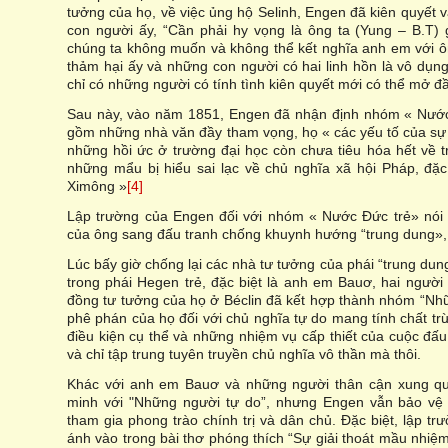
tưởng của họ, về việc ủng hộ Selinh, Engen đã kiên quyết v
con người ấy, “Cần phải hy vọng là ông ta (Yung – B.T)
chúng ta không muốn và không thể kết nghĩa anh em với ôn
thảm hại ấy và những con người có hai linh hồn là vô dụn
chỉ có những người có tính tình kiên quyết mới có thể mở đầu
Sau này, vào năm 1851, Engen đã nhận định nhóm « Nước 
gồm những nhà văn đầy tham vọng, họ « các yếu tố của sự đố
những hồi ức ở trường đại học còn chưa tiêu hóa hết về tr
những mẩu bị hiểu sai lạc về chủ nghĩa xã hội Pháp, đặc
Ximông »
[4]
Lập trường của Engen đối với nhóm « Nước Đức trẻ» nói 
của ông sang đấu tranh chống khuynh hướng “trung dung»,
Lúc bấy giờ chống lại các nhà tư tưởng của phái “trung du
trong phái Hegen trẻ, đặc biệt là anh em Bauơ, hai người
đồng tư tưởng của họ ở Béclin đã kết hợp thành nhóm “Nh
phê phán của họ đối với chủ nghĩa tự do mang tính chất t
điều kiện cụ thể và những nhiệm vụ cấp thiết của cuộc đấu
và chỉ tập trung tuyên truyền chủ nghĩa vô thần mà thôi.
Khác với anh em Bauơ và những người thân cận xung quan
minh với "Những người tự do”, nhưng Engen vẫn bảo vệ s
tham gia phong trào chính trị và dân chủ. Đặc biệt, lập 
ánh vào trong bài thơ phóng thích “Sự giải thoát mầu nhiệ