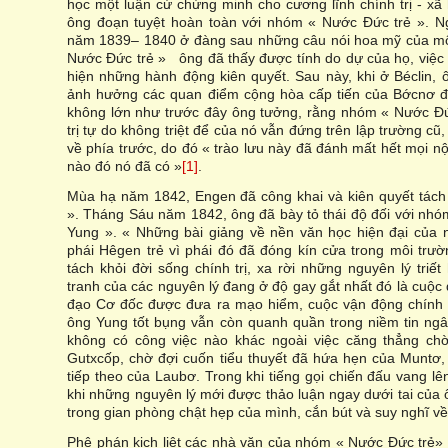
học một luận cứ chứng minh cho cương lĩnh chính trị - xã
ông đoạn tuyệt hoàn toàn với nhóm « Nước Đức trẻ ». 
năm 1839– 1840 ở đàng sau những câu nói hoa mỹ của mộ
Nước Đức trẻ » ông đã thấy được tính do dự của họ, việc
hiện những hành động kiên quyết. Sau này, khi ở Béclin, 
ảnh hưởng các quan điểm cộng hòa cấp tiến của Bớcnơ đ
không lớn như trước đây ông tưởng, rằng nhóm « Nước Đức
trị tự do không triệt để của nó vẫn đứng trên lập trường c
về phía trước, do đó « trào lưu này đã đánh mất hết mọi n
nào đó nó đã có »
[1]
.
Mùa hạ năm 1842, Engen đã công khai và kiên quyết tách
». Tháng Sáu năm 1842, ông đã bày tỏ thái độ đối với nhó
Yung ». « Những bài giảng về nền văn học hiện đại của
phái Hêgen trẻ vì phái đó đã đóng kín cửa trong môi trườ
tách khỏi đời sống chính trị, xa rời những nguyên lý triết 
tranh của các nguyên lý đang ở độ gay gắt nhất đó là cuộc
đạo Cơ đốc được đưa ra mạo hiểm, cuộc vận động chính tr
ông Yung tốt bụng vẫn còn quanh quần trong niềm tin ngâ
không có công việc nào khác ngoài việc căng thẳng ch
Gutxcốp, chờ đợi cuốn tiểu thuyết đã hứa hẹn của Muntơ
tiếp theo của Laubơ. Trong khi tiếng gọi chiến đấu vang lê
khi những nguyên lý mới được thảo luận ngay dưới tai của ô
trong gian phòng chật hẹp của mình, cắn bút và suy nghĩ về 
Phê phán kịch liệt các nhà văn của nhóm « Nước Đức trẻ» 