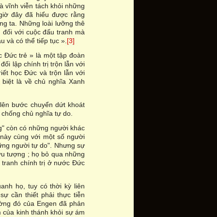
à vĩnh viễn tách khỏi những
 giờ đây đã hiểu được rằng
g ta. Những loài lưỡng thê
g đối với cuộc đấu tranh mà
 và có thể tiếp tục ».
[3]
Đức trẻ » là một tập đoàn
i lập chính trị trộn lẫn với
iết học Đức và trộn lẫn với
 biệt là về chủ nghĩa Xanh
lên bước chuyển dứt khoát
 chống chủ nghĩa tự do.
ng" còn có những người khác
 này cùng với một số người
ững người tự do". Nhưng sự
rừu tượng ; họ bỏ qua những
 tranh chính trị ở nước Đức
h họ, tuy có thời kỳ liên
ự cần thiết phải thực tiễn
trường đó của Engen đã phản
m của kinh thánh khỏi sự ám