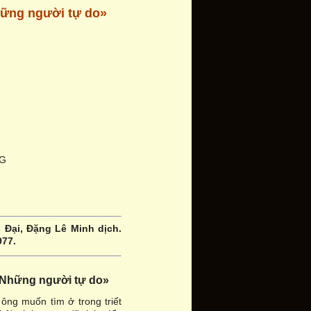
hững người tự do»
NG
n Đại, Đặng Lê Minh dịch.
977.
«Những người tự do»
ng muốn tìm ở trong triết