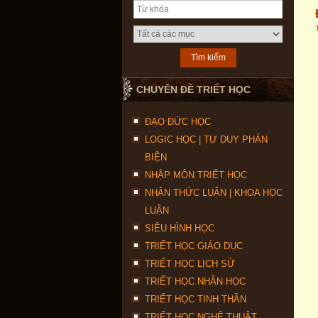
CHUYÊN ĐỀ TRIẾT HỌC
ĐẠO ĐỨC HỌC
LOGIC HỌC | TƯ DUY PHẢN
BIỆN
NHẬP MÔN TRIẾT HỌC
NHẬN THỨC LUẬN | KHOA HỌC
LUẬN
SIÊU HÌNH HỌC
TRIẾT HỌC GIÁO DỤC
TRIẾT HỌC LỊCH SỬ
TRIẾT HỌC NHÂN HỌC
TRIẾT HỌC TINH THẦN
TRIẾT HỌC NGHỆ THUẬT