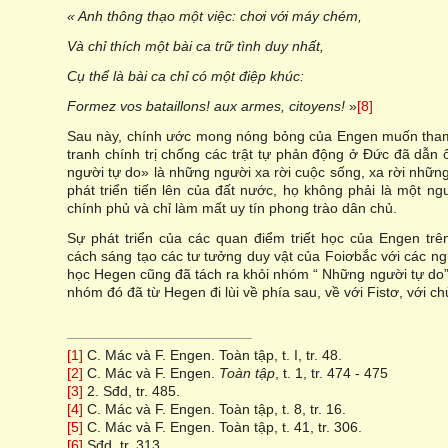
« Anh thông thạo một việc: chơi với máy chém,
Và chỉ thích một bài ca trữ tình duy nhất,
Cụ thể là bài ca chỉ có một điệp khúc:
Formez vos bataillons! aux armes, citoyens!
»
[8]
Sau này, chính ước mong nóng bỏng của Engen muốn tham 
tranh chính trị chống các trật tự phản động ở Đức đã dẫn
người tự do» là những người xa rời cuộc sống, xa rời nhữn
phát triển tiến lên của đất nước, họ không phải là một ng
chính phủ và chỉ làm mất uy tín phong trào dân chủ.
Sự phát triển của các quan điểm triết học của Engen tr
cách sáng tạo các tư tưởng duy vật của Foiơbắc với các ngu
học Hegen cũng đã tách ra khỏi nhóm “ Những người tự do”, 
nhóm đó đã từ Hegen đi lùi về phía sau, về với Fistơ, với c
[1]
C. Mác và F. Engen. Toàn tập, t. I, tr. 48.
[2]
C. Mác và F. Engen.
Toàn tập
, t. 1, tr. 474 - 475
[3]
2. Sđd, tr. 485.
[4]
C. Mác và F. Engen. Toàn tập, t. 8, tr. 16.
[5]
C. Mác và F. Engen. Toàn tập, t. 41, tr. 306.
[6]
Sđd, tr. 313.