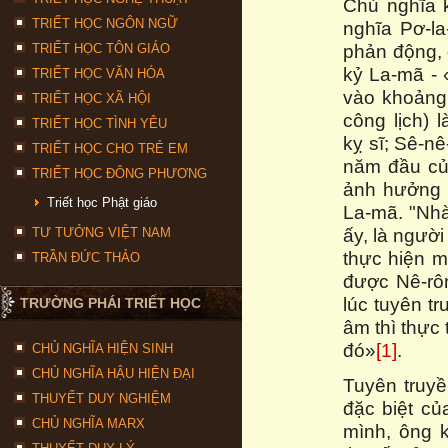
Chủ nghĩa 
TRIẾT HỌC NGÔN NGỮ
nghĩa Pơ-la
phản động, 
TRIẾT HỌC TÔN GIÁO
kỷ La-mã - 
TRIẾT HỌC VĂN HÓA
vào khoảng
TRIẾT HỌC XÃ HỘI
công lịch) 
TRIẾT HỌC TÌNH YÊU
kỵ sĩ; Sê-nê
TRIẾT HỌC CHO TRẺ EM
năm đầu của
TRIẾT HỌC ĐÔNG PHƯƠNG
ảnh hưởng l
Triết học Phật giáo
La-mã. "Nhà
ấy, là người
TƯ TƯỞNG VIỆT NAM
thực hiện m
TRẦN ĐỨC THẢO
được Nê-rôn 
lúc tuyên t
TRƯỜNG PHÁI TRIẾT HỌC
âm thì thực
đó»
[1]
.
CHỦ NGHĨA HIỆN SINH
CHỦ NGHĨA HẬU HIỆN ĐẠI
Tuyên truyề
THUYẾT DUY NGHIỆM
đặc biệt củ
CHỦ NGHĨA MARX
mình, ông 