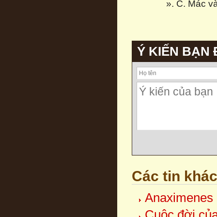
». C. Mác và
Ý KIẾN BẠN
Các tin khá
Anaximenes 
Cuộc đời củ