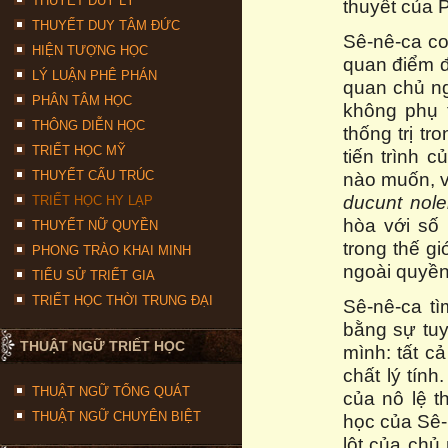
THUYẾT DUY LÝ
thuyết của P
THUYẾT DUY TÂM ĐỨC
Sê-nê-ca co
HIỆN TƯỢNG HỌC
quan điểm đ
LÝ LUẬN PHÊ PHÁN
quan chủ ng
PHÂN TÂM HỌC
không phụ 
THÔNG DIỄN HỌC
thống trị tr
TRIẾT HỌC MỸ
tiến trình 
THUYẾT CẤU TRÚC
nào muốn, v
ducunt nole
TRIẾT HỌC HY LẠP
hòa với số 
THUYẾT NỮ QUYỀN
trong thế gi
PHONG TRÀO KHAI MINH
ngoài quyền
TIỂU SỬ TRIẾT GIA
TRIẾT HỌC THỜI TRUNG ĐẠI
Sê-nê-ca tì
bằng sự tuy
THUẬT NGỮ TRIẾT HỌC
mình: tất c
chất lý tín
THUẬT NGỮ TỔNG QUÁT
của nô lệ t
THUẬT NGỮ CHUYÊN BIỆT
học của Sê-
lột của chủ