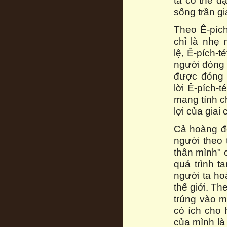
ta có thể đ
sống trần gi
Theo Ê-pích-
chỉ là nhẹ
lệ, Ê-pích-
người đóng 
được đóng v
lời Ê-pích-
mang tính c
lợi của giai
Cả hoàng 
người theo 
thân mình" 
quá trình t
người ta hoà
thế giới. Th
trúng vào m
có ích cho 
của mình là