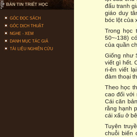
BẢN TIN TRIẾT HỌC
đấu tranh gi
giáo duy tâ
GÓC ĐỌC SÁCH
bóc lột của 
GÓC DỊCH THUẬT
Trong học 
NGHE - XEM
50~-138) c
DANH MỤC TÁC GIẢ
của quần chú
TÀI LIỆU NGHIÊN CỨU
Giống như S
viết gì hết.
ri-ên viết 
đàm thoại th
Theo học th
cao đối với
Cái căn bản
rằng hạnh p
cái xấu ở bê
Tuyên truyề
chuỗi biến 