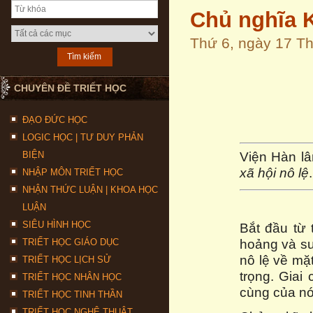
Chủ nghĩa 
Thứ 6, ngày 17 T
CHUYÊN ĐỀ TRIẾT HỌC
ĐẠO ĐỨC HỌC
LOGIC HỌC | TƯ DUY PHẢN
Viện Hàn l
BIỆN
xã hội nô lệ
NHẬP MÔN TRIẾT HỌC
NHẬN THỨC LUẬN | KHOA HỌC
LUẬN
SIÊU HÌNH HỌC
Bắt đầu từ 
hoảng và su
TRIẾT HỌC GIÁO DỤC
nô lệ về mặt
TRIẾT HỌC LỊCH SỬ
trọng. Giai
TRIẾT HỌC NHÂN HỌC
cùng của nó
TRIẾT HỌC TINH THẦN
TRIẾT HỌC NGHỆ THUẬT