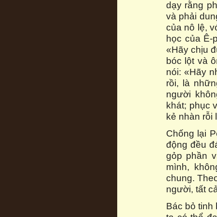
dạy rằng ph
và phải dung
của nô lệ, v
học của Ê-p
«Hãy chịu đự
bóc lột và 
nói: «Hãy n
rồi, là nhữ
người khôn
khát; phục 
kẻ nhàn rỗi 
Chống lại Pơ
động đều đá
gỏp phần và
mình, không
chung. Theo 
người, tất c
Bác bỏ tinh 