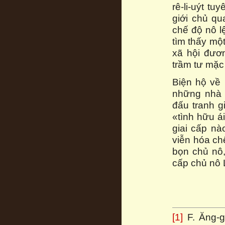
rê-li-uýt t
giới chủ q
chế độ nô lệ
tìm thấy mộ
xã hội đươn
trầm tư mặc
Biện hộ về 
những nhà 
đấu tranh g
«tình hữu á
giai cấp nà
viễn hóa ch
bọn chủ nô,
cấp chủ nô 
[1]
F. Ăng-g