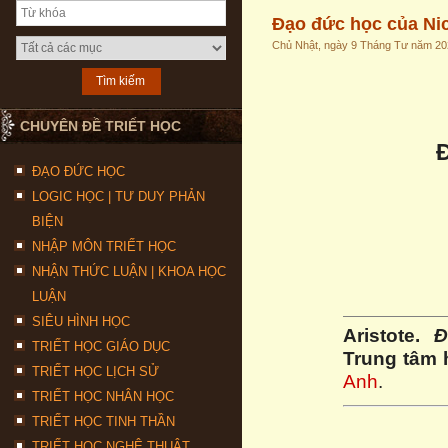
Đạo đức học của Ni
Chủ Nhật, ngày 9 Tháng Tư năm 20
CHUYÊN ĐỀ TRIẾT HỌC
ĐẠO ĐỨC HỌC
LOGIC HỌC | TƯ DUY PHẢN
BIỆN
NHẬP MÔN TRIẾT HỌC
NHẬN THỨC LUẬN | KHOA HỌC
LUẬN
SIÊU HÌNH HỌC
Aristote.
Đ
TRIẾT HỌC GIÁO DỤC
Trung tâm h
TRIẾT HỌC LỊCH SỬ
Anh
.
TRIẾT HỌC NHÂN HỌC
TRIẾT HỌC TINH THẦN
TRIẾT HỌC NGHỆ THUẬT