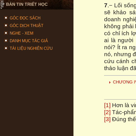
BẢN TIN TRIẾT HỌC
7
.− Lối sốn
sẽ khảo sá
GÓC ĐỌC SÁCH
doanh nghiệ
không phải l
GÓC DỊCH THUẬT
có chỉ ích 
NGHE - XEM
ai là ngườ
DANH MỤC TÁC GIẢ
nói? Ít ra 
TÀI LIỆU NGHIÊN CỨU
nó, nhưng đ
cứu cánh ch
thảo luận đã
CHƯƠNG I
[1]
Hơn là vi
[2]
Tác-phẩm 
[3]
Đúng thế,