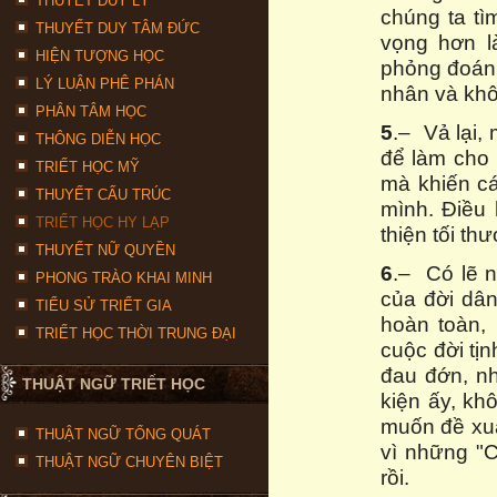
THUYẾT DUY LÝ
chúng ta tì
THUYẾT DUY TÂM ĐỨC
vọng hơn l
HIỆN TƯỢNG HỌC
phỏng đoán 
LÝ LUẬN PHÊ PHÁN
nhân và khô
PHÂN TÂM HỌC
5
.– Vả lại,
THÔNG DIỄN HỌC
để làm cho m
TRIẾT HỌC MỸ
mà khiến cá
THUYẾT CẤU TRÚC
mình. Điều h
TRIẾT HỌC HY LẠP
thiện tối th
THUYẾT NỮ QUYỀN
6
.– Có lẽ n
PHONG TRÀO KHAI MINH
của đời dân
TIỂU SỬ TRIẾT GIA
hoàn toàn,
TRIẾT HỌC THỜI TRUNG ĐẠI
cuộc đời tịn
đau đớn, n
THUẬT NGỮ TRIẾT HỌC
kiện ấy, kh
muốn đề xuất
THUẬT NGỮ TỔNG QUÁT
vì những "C
THUẬT NGỮ CHUYÊN BIỆT
rồi.