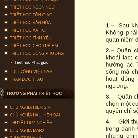
TRIẾT HỌC NGÔN NGỮ
TRIẾT HỌC TÔN GIÁO
TRIẾT HỌC VĂN HÓA
1
.– Sau khi
TRIẾT HỌC XÃ HỘI
Không phải
TRIẾT HỌC TÌNH YÊU
quan niệm đ
TRIẾT HỌC CHO TRẺ EM
2.
– Quần c
TRIẾT HỌC ĐÔNG PHƯƠNG
khoái lạc; 
Triết học Phật giáo
hưởng lạc. 
sống mà chú
TƯ TƯỞNG VIỆT NAM
hoạt động 
TRẦN ĐỨC THẢO
ngưỡng.
TRƯỜNG PHÁI TRIẾT HỌC
3
.– Quần ch
chọn một cu
CHỦ NGHĨA HIỆN SINH
quyền chỉ s
CHỦ NGHĨA HẬU HIỆN ĐẠI
4
.– Giới t
THUYẾT DUY NGHIỆM
trong danh 
CHỦ NGHĨA MARX
nhưng chí