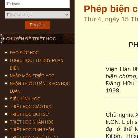
Phép biện c
Thứ 4, ngày 15 T
CHUYÊN ĐỀ TRIẾT HỌC
PH
ĐẠO ĐỨC HỌC
LOGIC HỌC | TƯ DUY PHẢN
Viện Hàn lâ
BIỆN
biện chứng,
NHẬP MÔN TRIẾT HỌC
Đặng Hữu T
NHẬN THỨC LUẬN | KHOA HỌC
1998.
LUẬN
SIÊU HÌNH HỌC
TRIẾT HỌC GIÁO DỤC
Chủ nghĩa Xt
TRIẾT HỌC LỊCH SỬ
tr.CN. Lịch 
TRIẾT HỌC NHÂN HỌC
đại ở thế k
TRIẾT HỌC TINH THẦN
Kitiôn. Hr
TRIẾT HỌC NGHỆ THUẬT