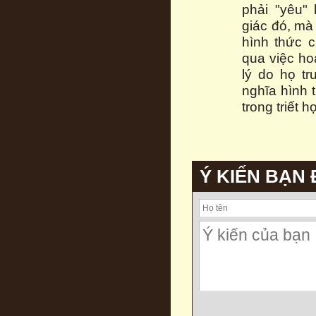
phải "yêu"
giác đó, mà
hình thức c
qua việc ho
lý do họ tr
nghĩa hình 
trong triết 
Ý KIẾN BẠN