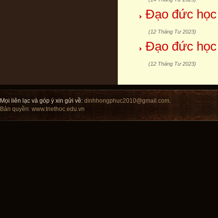
Đạo đức học
(12 Tháng Tư 2023)
Đạo đức học
(12 Tháng Tư 2023)
Mọi liên lạc và góp ý xin gửi về:
dinhhongphuc2010@gmail.com
.
Bản quyền:
www.triethoc.edu.vn