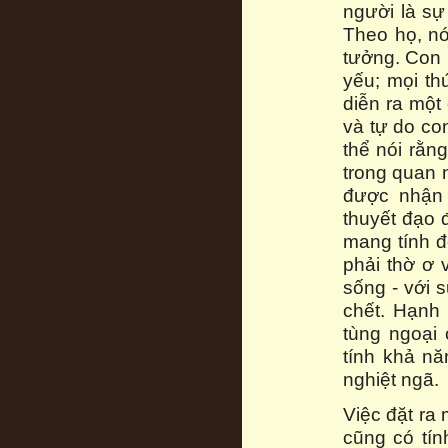
người là sự
Theo họ, nó
tưởng. Con n
yếu; mọi th
diễn ra một 
và tự do co
thể nói rằn
trong quan n
được nhận 
thuyết đạo 
mang tính đ
phải thờ ơ 
sống - với s
chết. Hạnh
tùng ngoại 
tính khả n
nghiệt ngã.
Việc đặt ra
cũng có tín