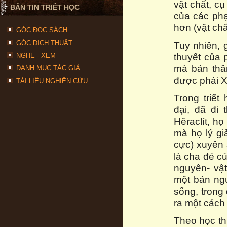
vật chất, c
BẢN TIN TRIẾT HỌC
của các phạ
hơn (vật chấ
GÓC ĐỌC SÁCH
GÓC DỊCH THUẬT
Tuy nhiên, 
thuyết của 
NGHE - XEM
mà bản thâ
DANH MỤC TÁC GIẢ
được phái X
TÀI LIỆU NGHIÊN CỨU
Trong triết
đại, đã đi
Hêraclít, họ
mà họ lý gi
cực) xuyên 
là cha đẻ củ
nguyên- vật
một bản ngu
sống, trong
ra một cách 
Theo học thu