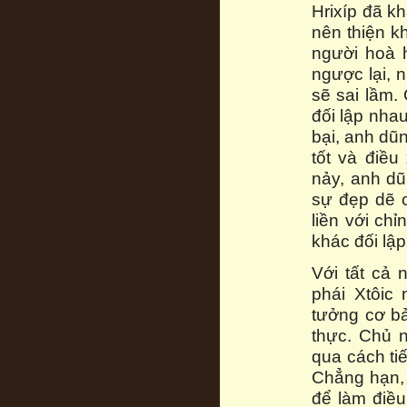
Hrixíp đã kh
nên thiện k
người hoà h
ngược lại, n
sẽ sai lầm.
đối lập nha
bại, anh dũn
tốt và điề
nảy, anh dũ
sự đẹp dẽ c
liền với chỉ
khác đối lập
Với tất cả
phái Xtôic
tưởng cơ bả
thực. Chủ n
qua cách ti
Chẳng hạn, 
để làm điều