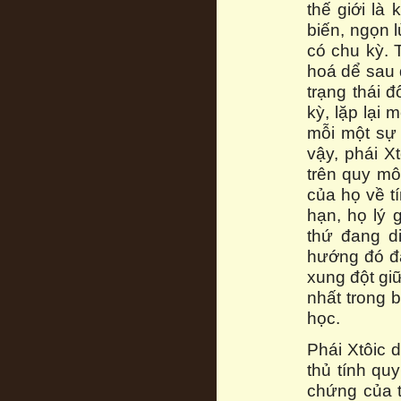
thế giới là
biến, ngọn l
có chu kỳ. 
hoá dể sau đ
trạng thái đ
kỳ, lặp lại 
mỗi một sự 
vậy, phái X
trên quy mô
của họ về t
hạn, họ lý 
thứ đang di
hướng đó đã
xung đột gi
nhất trong 
học.
Phái Xtôic 
thủ tính qu
chứng của t