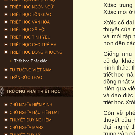
Xtôic trung
TRIẾT HỌC NGÔN NGỮ
Xtôic mới ở 
TRIẾT HỌC TÔN GIÁO
Xtôic cổ đại
TRIẾT HỌC VĂN HÓA
thuyết của 
TRIẾT HỌC XÃ HỘI
và mới tập 
TRIẾT HỌC TÌNH YÊU
hơn đến các 
TRIẾT HỌC CHO TRẺ EM
TRIẾT HỌC ĐÔNG PHƯƠNG
Giống như 
cổ đại khác
Triết học Phật giáo
hình thức: 
TƯ TƯỞNG VIỆT NAM
triết học mà
TRẦN ĐỨC THẢO
đồng nhất vớ
hiện qua việ
TRƯỜNG PHÁI TRIẾT HỌC
và đạo đức.
triết học Xt
CHỦ NGHĨA HIỆN SINH
Còn về phé
CHỦ NGHĨA HẬU HIỆN ĐẠI
thuyết của 
THUYẾT DUY NGHIỆM
đại -nghệ t
CHỦ NGHĨA MARX
trung vào cá