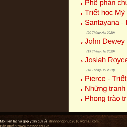
Phê phán chủ
Triết học Mỹ
Santayana - 
(20 Tháng Hai 2020)
John Dewey v
(19 Tháng Hai 2020)
Josiah Royce
(18 Tháng Hai 2020)
Pierce - Triết
Những tranh 
Phong trào tr
Mọi liên lạc và góp ý xin gửi về:
dinhhongphuc2010@gmail.com
.
Bản quyền:
www.triethoc.edu.vn