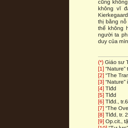
cũng không 
không vĩ 
Kierkegaard
thị bằng nỗ
thể không 
người ta ph
duy của mìn
(*)
Giáo sư T
[1]
“Nature” 
[2]
“The Trans
[3]
“Nature” in
[4]
Tlđd
[5]
Tlđd
[6]
Tlđd., tr.
[7]
“The Over-
[8]
Tlđd, tr. 
[9]
Op.cit., tậ
[10]
“Tự lực