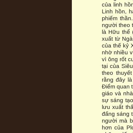
của linh hồ
Linh hồn, h
phiếm thần.
người theo 
là Hữu thể 
xuất từ Ngài
của thế kỷ 
nhờ nhiều và
vì ông rốt c
tại của Siê
theo thuyế
rằng đây là
Điểm quan t
giáo và nh
sự sáng tạo
lưu xuất th
đấng sáng t
người mà b
hơn của Pl