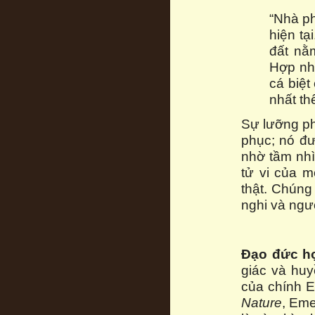
“Nhà ph
hiện tạ
đất nằ
Hợp nhấ
cá biệt
nhất th
Sự lưỡng ph
phục; nó đư
nhờ tầm nhì
tử vi của mọ
thật. Chúng 
nghi và ngườ
Đạo đức h
giác và huy
của chính E
Nature
, Eme