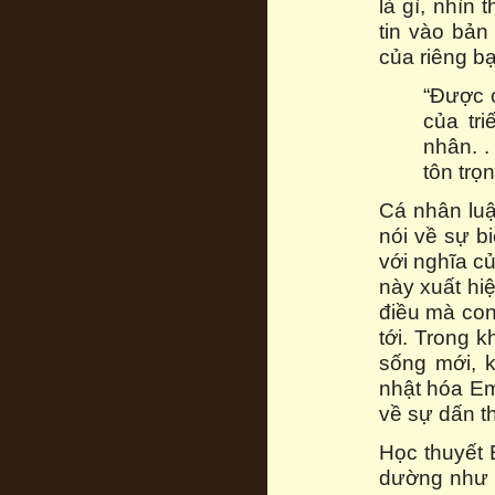
là gì, nhìn
tin vào bản
của riêng bạ
“Được c
của tr
nhân. .
tôn trọ
Cá nhân lu
nói về sự b
với nghĩa c
này xuất hiệ
điều mà con
tới. Trong k
sống mới, k
nhật hóa Em
về sự dấn t
Học thuyết 
dường như t