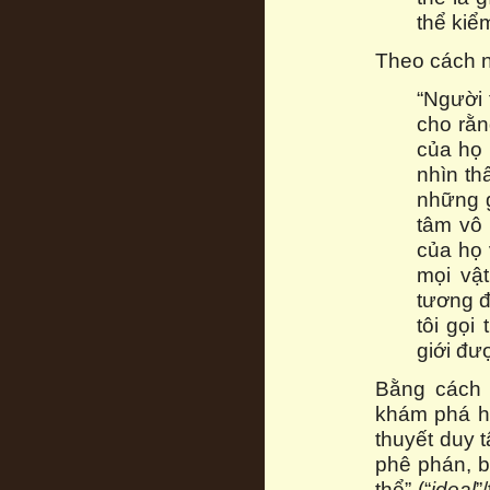
thể kiể
Theo cách n
“Người 
cho rằng
của họ 
nhìn thấ
những g
tâm vô 
của họ 
mọi vậ
tương đố
tôi gọi
giới đư
Bằng cách n
khám phá h
thuyết duy 
phê phán, bở
thể” (“
ideal
”