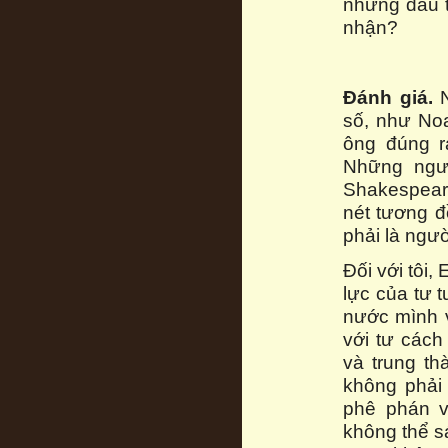
những dấu t
nhận?
Đánh giá.
N
số, như Noa
ông đúng r
Những ngườ
Shakespeare
nét tương đ
phải là ngư
Đối với tôi,
lực của tư 
nước mình v
với tư cách
và trung th
không phải 
phê phán v
không thể s