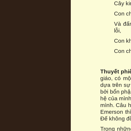
Cây ki
Con ch
Và đấn
lỗi,
Con kh
Con ch
Thuyết phi
giáo, có mộ
dựa trên sự
bởi bổn phậ
hệ của mình
mình. Câu hỏ
Emerson th
Đế không đồn
Trong nhữn