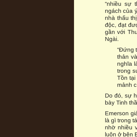
“nhiều sự 
ngách của ý
nhà thấu th
độc, đạt đư
gần với Th
Ngài.
“Đứng t
thản và
nghĩa l
trong s
Tồn tại
mảnh c
Do đó, sự h
bày Tinh th
Emerson giả
là gì trong 
nhờ nhiều v
luôn ở bên