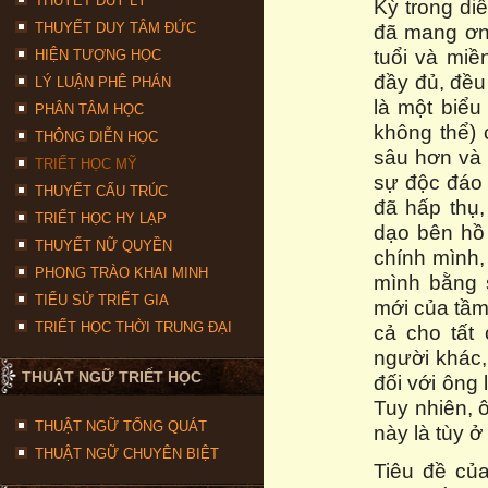
THUYẾT DUY LÝ
Kỳ trong di
THUYẾT DUY TÂM ĐỨC
đã mang ơn 
tuổi và miề
HIỆN TƯỢNG HỌC
đầy đủ, đều
LÝ LUẬN PHÊ PHÁN
là một biểu
PHÂN TÂM HỌC
không thể) 
THÔNG DIỄN HỌC
sâu hơn và 
TRIẾT HỌC MỸ
sự độc đáo
THUYẾT CẤU TRÚC
đã hấp thụ,
TRIẾT HỌC HY LẠP
dạo bên hồ 
THUYẾT NỮ QUYỀN
chính mình,
PHONG TRÀO KHAI MINH
mình bằng 
TIỂU SỬ TRIẾT GIA
mới của tầm 
TRIẾT HỌC THỜI TRUNG ĐẠI
cả cho tất
người khác,
THUẬT NGỮ TRIẾT HỌC
đối với ông
Tuy nhiên, 
THUẬT NGỮ TỔNG QUÁT
này là tùy ở
THUẬT NGỮ CHUYÊN BIỆT
Tiêu đề của