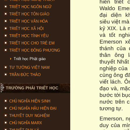
hiền triết
TRIẾT HỌC NGÔN NGỮ
Waldo Emers
đại diện k
TRIẾT HỌC TÔN GIÁO
siêu việt m
TRIẾT HỌC VĂN HÓA
kỷ XIX. Là 
TRIẾT HỌC XÃ HỘI
và tốt ngh
TRIẾT HỌC TÌNH YÊU
Emerson xế
TRIẾT HỌC CHO TRẺ EM
thánh của 
TRIẾT HỌC ĐÔNG PHƯƠNG
thân ông l
Triết học Phật giáo
thuyết Nhất
nghiệp của 
TƯ TƯỞNG VIỆT NAM
cùng ông đã
TRẦN ĐỨC THẢO
viết lách. 
đạo và, mặ
TRƯỜNG PHÁI TRIẾT HỌC
bước tới bụ
nước trên 
CHỦ NGHĨA HIỆN SINH
tương tự.
CHỦ NGHĨA HẬU HIỆN ĐẠI
THUYẾT DUY NGHIỆM
Emerson, ng
CHỦ NGHĨA MARX
duy của mìn