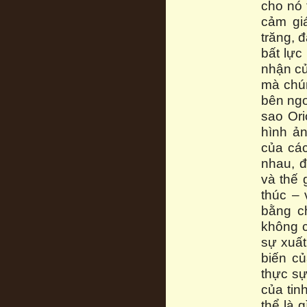
cho nó 
cảm gi
trăng, 
bất lực
nhận củ
mà chún
bên ngo
sao Ori
hình ản
của các
nhau, đ
và thế 
thúc – 
bằng ch
không c
sự xuất
biến c
thực sự
của tin
thể là g