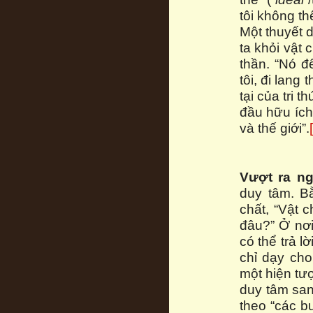
tôi không t
Một thuyết 
ta khỏi vật
thần. “Nó đ
tôi, đi lang 
tại của tri 
đầu hữu ích,
và thế giới”.
Vượt ra ng
duy tâm. B
chất, “Vật c
đâu?” Ở nơi
có thể trả l
chỉ dạy cho
một hiện tư
duy tâm san
theo “các b