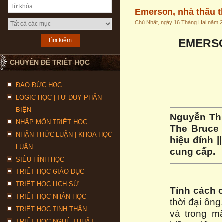
Emerson, nhà thấu th
Chủ Nhật, ngày 16 Tháng Hai năm 
EMERSO
CHUYÊN ĐỀ TRIẾT HỌC
ĐẠO ĐỨC HỌC
LOGIC HỌC | TƯ DUY PHẢN
BIỆN
Nguyễn Thị
NHẬP MÔN TRIẾT HỌC
The Bruce 
NHẬN THỨC LUẬN | KHOA HỌC
hiệu đính |
LUẬN
cung cấp.
SIÊU HÌNH HỌC
TRIẾT HỌC GIÁO DỤC
TRIẾT HỌC LỊCH SỬ
Tính cách 
TRIẾT HỌC NHÂN HỌC
thời đại ông
TRIẾT HỌC TINH THẦN
và trong m
TRIẾT HỌC NGHỆ THUẬT