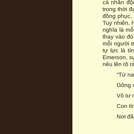
cá nhân độ
trong thời 
đồng phục, 
Tuy nhiên, 
nghĩa là mỗ
thay vào đó
mỗi người t
tự lực là t
Emerson, s
nêu lên rõ r
“Từ na
Gông x
Vô tư 
Con tì
Nơi đâ