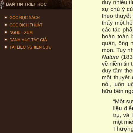
duy nhiều tí
BẢN TIN TRIẾT HỌC
sự chú ý của
theo thuyết 
GÓC ĐỌC SÁCH
thấy một hệ
GÓC DỊCH THUẬT
các tác phẩ
NGHE - XEM
hoàn toàn 
DANH MỤC TÁC GIẢ
quán, ông n
TÀI LIỆU NGHIÊN CỨU
mọn. Tuy nh
Nature
(183
về niềm tin 
duy tâm the
một thuyết 
nói, luôn lu
hữu bên ngo
“Một sự
liệu đi
trụ, và
một miê
Thượng 