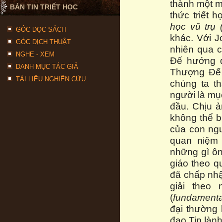
thành một m
BẢN TIN TRIẾT HỌC
thức triết 
học vũ trụ 
GÓC ĐỌC SÁCH
khác. Với J
GÓC DỊCH THUẬT
nhiên qua 
NGHE - XEM
Đế hướng đ
DANH MỤC TÁC GIẢ
Thượng Đế 
TÀI LIỆU NGHIÊN CỨU
chúng ta t
người là mụ
đầu. Chịu ả
không thể b
của con ng
quan niệm 
những gì ông
giáo theo q
đã chấp nhậ
giải theo
(
fundamental
đại thường 
đạo Tin lành