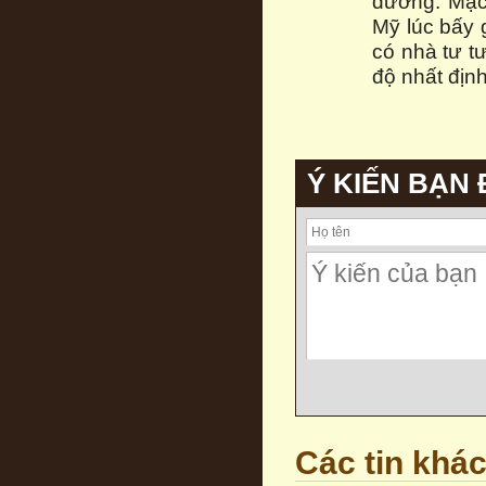
dưỡng. Mặc
Mỹ lúc bấy 
có nhà tư t
độ nhất định
Ý KIẾN BẠN
Các tin khá