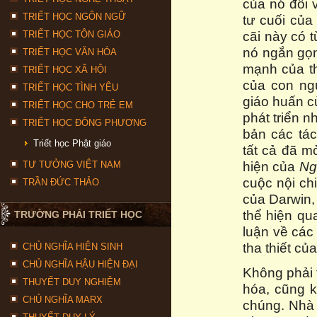
của nó đối v
TRIẾT HỌC NGÔN NGỮ
tư cuối của
cãi này có t
TRIẾT HỌC TÔN GIÁO
nó ngắn gọn
TRIẾT HỌC VĂN HÓA
mạnh của th
TRIẾT HỌC XÃ HỘI
của con ng
TRIẾT HỌC TÌNH YÊU
giáo huấn c
TRIẾT HỌC CHO TRẺ EM
phát triển n
TRIẾT HỌC ĐÔNG PHƯƠNG
bản các tá
Triết học Phật giáo
tất cả đã m
hiện của
Ng
TƯ TƯỞNG VIỆT NAM
cuộc nội ch
TRẦN ĐỨC THẢO
của Darwin,
thể hiện qu
TRƯỜNG PHÁI TRIẾT HỌC
luận về các
tha thiết của
CHỦ NGHĨA HIỆN SINH
CHỦ NGHĨA HẬU HIỆN ĐẠI
Không phải t
THUYẾT DUY NGHIỆM
hóa, cũng 
CHỦ NGHĨA MARX
chúng. Nhà