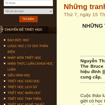
Những tranh
Thứ 7, ngày 15 T
NHỮNG T
CHUYÊN ĐỀ TRIẾT HỌC
ĐẠO ĐỨC HỌC
LOGIC HỌC | TƯ DUY PHẢN
BIỆN
NHẬP MÔN TRIẾT HỌC
Nguyễn Thị
NHẬN THỨC LUẬN | KHOA HỌC
The Bruce 
LUẬN
hiệu đính |
SIÊU HÌNH HỌC
cung cấp.
TRIẾT HỌC GIÁO DỤC
TRIẾT HỌC LỊCH SỬ
TRIẾT HỌC NHÂN HỌC
Cuộc thảo lu
TRIẾT HỌC TINH THẦN
giới có học
TRIẾT HỌC NGHỆ THUẬT