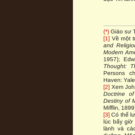
(*)
Giáo sư T
[1]
Về một t
and Religi
Modern Ame
1957); Edw
Thought: T
Persons c
Haven: Yale 
[2]
Xem Joh
Doctrine of
Destiny of
Mifflin, 1899
[3]
Có thể lư
lúc bấy giờ
lành và cá