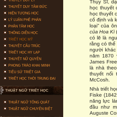
THUYẾT DUY LÝ
Thụy Sĩ, dạ
THUYẾT DUY TÂM ĐỨC
học thuyết 
học thuyết 
HIỆN TƯỢNG HỌC
cố định và 
LÝ LUẬN PHÊ PHÁN
loại” của ô
PHÂN TÂM HỌC
của Hoa Kì
THÔNG DIỄN HỌC
có lẽ là ng
TRIẾT HỌC MỸ
rằng có thể
THUYẾT CẤU TRÚC
người khác
TRIẾT HỌC HY LẠP
năm 1870 v
THUYẾT NỮ QUYỀN
James Freem
PHONG TRÀO KHAI MINH
là nhà theo
TIỂU SỬ TRIẾT GIA
thuyết nổi
TRIẾT HỌC THỜI TRUNG ĐẠI
McCosh.
Nhà triết h
THUẬT NGỮ TRIẾT HỌC
Fiske (184
năng lực là
THUẬT NGỮ TỔNG QUÁT
đầu như m
THUẬT NGỮ CHUYÊN BIỆT
Auguste Co