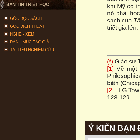
BẢN TIN TRIẾT HỌC
khi Mỹ có th
nó phải học
GÓC ĐỌC SÁCH
sách của
Tậ
GÓC DỊCH THUẬT
triết gia lớn
NGHE - XEM
DANH MỤC TÁC GIẢ
TÀI LIỆU NGHIÊN CỨU
(*)
Giáo sư T
[1]
Về một m
Philosophi
biên (Chica
[2]
H.G.Tow
128-129.
Ý KIẾN BẠN