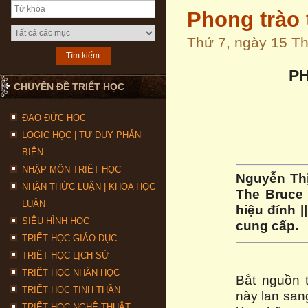
Phong trào t
Thứ 7, ngày 15 T
PH
CHUYÊN ĐỀ TRIẾT HỌC
ĐẠO ĐỨC HỌC
LOGIC HỌC | TƯ DUY PHẢN
BIỆN
NHẬP MÔN TRIẾT HỌC
Nguyễn Thị
NHẬN THỨC LUẬN | KHOA HỌC
The Bruce 
LUẬN
hiệu đính |
SIÊU HÌNH HỌC
cung cấp.
TRIẾT HỌC GIÁO DỤC
TRIẾT HỌC LỊCH SỬ
TRIẾT HỌC NHÂN HỌC
Bắt nguồn 
TRIẾT HỌC TINH THẦN
này lan san
TRIẾT HỌC NGHỆ THUẬT