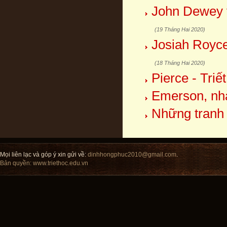
John Dewey v
(19 Tháng Hai 2020)
Josiah Royce
(18 Tháng Hai 2020)
Pierce - Triết
Emerson, nhà 
Những tranh 
Mọi liên lạc và góp ý xin gửi về:
dinhhongphuc2010@gmail.com
.
Bản quyền:
www.triethoc.edu.vn