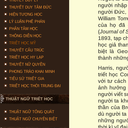
THUYẾT DUY LÝ
người nhập 
THUYẾT DUY TÂM ĐỨC
người Đức, 
HIỆN TƯỢNG HỌC
William Tor
LÝ LUẬN PHÊ PHÁN
của họ đã 
PHÂN TÂM HỌC
(
Journal of 
THÔNG DIỄN HỌC
1893, tạp ch
TRIẾT HỌC MỸ
học giả tha
THUYẾT CẤU TRÚC
biệt là Ge
thành những
TRIẾT HỌC HY LẠP
THUYẾT NỮ QUYỀN
Harris, ngư
PHONG TRÀO KHAI MINH
triết học C
TIỂU SỬ TRIẾT GIA
với tư cách
TRIẾT HỌC THỜI TRUNG ĐẠI
ảnh hưởng đ
người viết 
THUẬT NGỮ TRIẾT HỌC
người ta kh
thần của Br
THUẬT NGỮ TỔNG QUÁT
dù người ta 
THUẬT NGỮ CHUYÊN BIỆT
những ngườ
thời kì vĩ đ