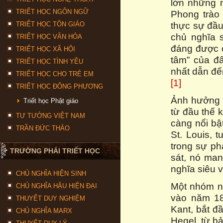
lớn những n
TRIẾT HỌC NGÔN NGỮ
Phong trào 
thực sự đầu
TRIẾT HỌC TÔN GIÁO
chủ nghĩa 
TRIẾT HỌC VĂN HÓA
đáng được c
TRIẾT HỌC XÃ HỘI
tâm” của đ
TRIẾT HỌC TÌNH YÊU
nhất dẫn đế
TRIẾT HỌC CHO TRẺ EM
[1]
TRIẾT HỌC ĐÔNG PHƯƠNG
Ảnh hưởng 
Triết học Phật giáo
từ đầu thế 
TƯ TƯỞNG VIỆT NAM
càng nổi bật
TRẦN ĐỨC THẢO
St. Louis, 
trong sự ph
TRƯỜNG PHÁI TRIẾT HỌC
sát, nó man
nghĩa siêu v
CHỦ NGHĨA HIỆN SINH
Một nhóm ng
CHỦ NGHĨA HẬU HIỆN ĐẠI
vào năm 18
THUYẾT DUY NGHIỆM
Kant, bắt đ
CHỦ NGHĨA MARX
Hegel, từ b