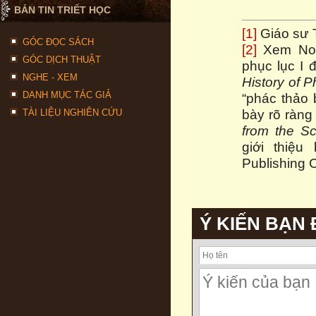
BẢN TIN TRIẾT HỌC
[1]
Giáo sư T
GÓC ĐỌC SÁCH
[2]
Xem Noah
GÓC DỊCH THUẬT
phục lục I 
NGHE - XEM
History of P
DANH MỤC TÁC GIẢ
“phác thảo 
bày rõ ràng
TÀI LIỆU NGHIÊN CỨU
from the S
giới thiệu
Publishing 
Ý KIẾN BẠN