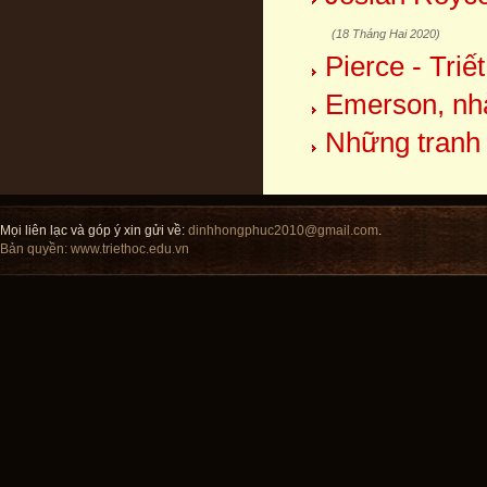
(18 Tháng Hai 2020)
Pierce - Triết
Emerson, nhà 
Những tranh 
Mọi liên lạc và góp ý xin gửi về:
dinhhongphuc2010@gmail.com
.
Bản quyền:
www.triethoc.edu.vn