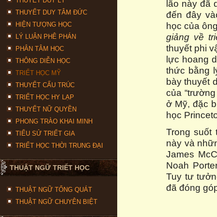
THUYẾT DUY LÝ
lão này đã 
THUYẾT DUY TÂM ĐỨC
đến đây và
học của ông 
HIỆN TƯỢNG HỌC
giảng về tr
LÝ LUẬN PHÊ PHÁN
thuyết phi 
PHÂN TÂM HỌC
lực hoang d
THÔNG DIỄN HỌC
thức bằng l
TRIẾT HỌC MỸ
bày thuyết 
THUYẾT CẤU TRÚC
của “trường
TRIẾT HỌC HY LẠP
ở Mỹ, đặc b
THUYẾT NỮ QUYỀN
học Princet
PHONG TRÀO KHAI MINH
Trong suốt 
TIỂU SỬ TRIẾT GIA
này và nhữ
TRIẾT HỌC THỜI TRUNG ĐẠI
James McCo
Noah Porter
THUẬT NGỮ TRIẾT HỌC
Tuy tư tưởn
đã đóng góp 
THUẬT NGỮ TỔNG QUÁT
THUẬT NGỮ CHUYÊN BIỆT