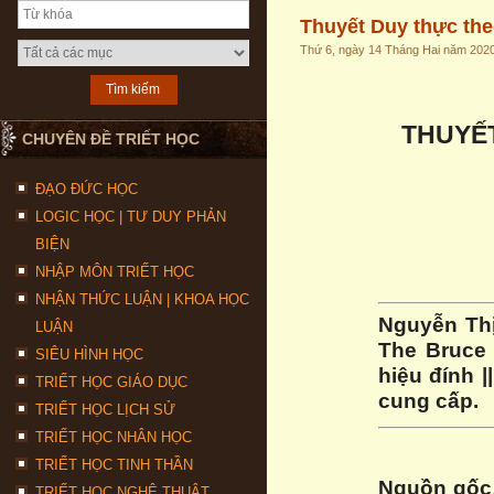
Thuyết Duy thực the
Thứ 6, ngày 14 Tháng Hai năm 202
THUYẾ
CHUYÊN ĐỀ TRIẾT HỌC
ĐẠO ĐỨC HỌC
LOGIC HỌC | TƯ DUY PHẢN
BIỆN
NHẬP MÔN TRIẾT HỌC
NHẬN THỨC LUẬN | KHOA HỌC
Nguyễn Thị
LUẬN
The Bruce 
SIÊU HÌNH HỌC
hiệu đính |
TRIẾT HỌC GIÁO DỤC
cung cấp.
TRIẾT HỌC LỊCH SỬ
TRIẾT HỌC NHÂN HỌC
TRIẾT HỌC TINH THẦN
Nguồn gốc
TRIẾT HỌC NGHỆ THUẬT