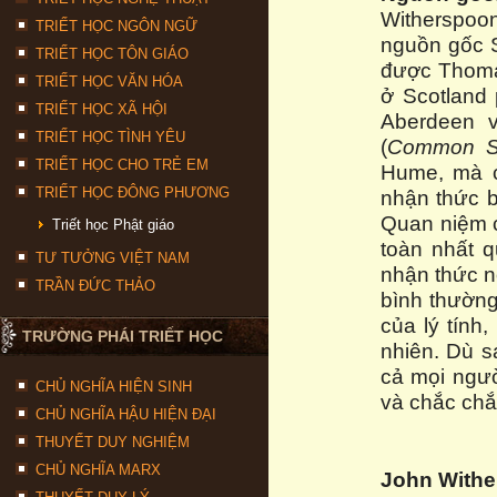
Witherspoon
TRIẾT HỌC NGÔN NGỮ
nguồn gốc S
TRIẾT HỌC TÔN GIÁO
được Thoma
TRIẾT HỌC VĂN HÓA
ở Scotland 
TRIẾT HỌC XÃ HỘI
Aberdeen v
TRIẾT HỌC TÌNH YÊU
(
Common S
TRIẾT HỌC CHO TRẺ EM
Hume, mà c
TRIẾT HỌC ĐÔNG PHƯƠNG
nhận thức b
Quan niệm c
Triết học Phật giáo
toàn nhất 
TƯ TƯỞNG VIỆT NAM
nhận ​​thức 
TRẦN ĐỨC THẢO
bình thường
của lý tính
TRƯỜNG PHÁI TRIẾT HỌC
nhiên. Dù s
cả mọi ngườ
CHỦ NGHĨA HIỆN SINH
và chắc chắ
CHỦ NGHĨA HẬU HIỆN ĐẠI
THUYẾT DUY NGHIỆM
CHỦ NGHĨA MARX
John Withe